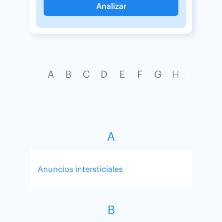
Analizar
A
B
C
D
E
F
G
H
I
J
A
Anuncios intersticiales
B