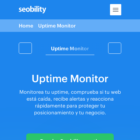
Skip
to
content
Home
Uptime Monitor
ontenido con IA
Uptime Monitor
MCP de Seobili
Uptime Monitor
Monitorea tu uptime, comprueba si tu web
está caída, recibe alertas y reacciona
rápidamente para proteger tu
posicionamiento y tu negocio.