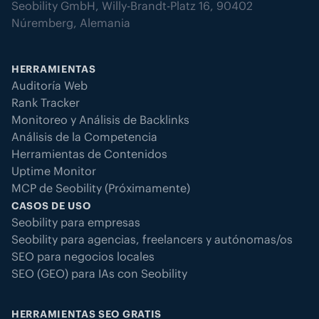
Seobility GmbH, Willy-Brandt-Platz 16, 90402
problemas como fallos en la
Núremberg, Alemania
resolución DNS, dominios
desconectados, errores de
conexión u otros errores técnicos
HERRAMIENTAS
inesperados que impidan el
Auditoría Web
acceso a la página.
Rank Tracker
Monitoreo y Análisis de Backlinks
Entrega anómala de la página
:
Análisis de la Competencia
También se detectan respuestas
Herramientas de Contenidos
inusualmente grandes o tipos de
Uptime Monitor
contenido incorrectos (por
MCP de Seobility (Próximamente)
ejemplo, datos que no son HTML),
CASOS DE USO
ya que pueden indicar problemas
Seobility para empresas
de entrega o de configuración.
Seobility para agencias, freelancers y autónomas/os
SEO para negocios locales
SEO (GEO) para IAs con Seobility
Esta definición detallada permite
detectar incluso interrupciones
parciales o no visibles antes de que
HERRAMIENTAS SEO GRATIS