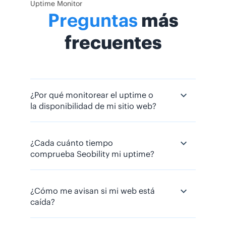
Uptime Monitor
Preguntas
más
frecuentes
¿Por qué monitorear el uptime o
la disponibilidad de mi sitio web?
¿Cada cuánto tiempo
Mantener tu sitio web visible y en
comprueba Seobility mi uptime?
funcionamiento (lo que se conoce
como uptime) es vital para que no
pierdas esas posiciones en Google
que tanto te ha costado conseguir.
¿Cómo me avisan si mi web está
Puedes establecer un
intervalo de
caída?
monitoreo personalizado entre 1* y
Si tu web está caída, no solo
60 minutos
.
estaría afectando a tu negocio y a