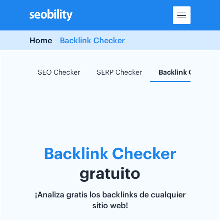
Skip
to
content
Home
Backlink Checker
SEO Checker
SERP Checker
Backlink Checker
Backlink Checker
gratuito
¡Analiza gratis los backlinks de cualquier
sitio web!