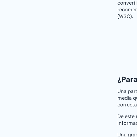
convert
recomen
(W3C).
¿Para
Una part
media qu
correcta
De este 
informac
Una gran