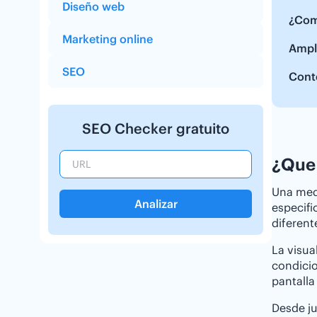
Diseño web
¿Com
Marketing online
Ampl
SEO
Cont
SEO Checker gratuito
¿Que 
Una med
Analizar
especifi
diferent
La visua
condicio
pantalla
Desde ju