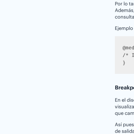
Por lo t
Además, 
consult
Ejemplo 
@me
/* 
}
Breakpo
En el di
visuali
que cam
Así pue
de salid