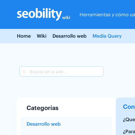
Skip
to
Herramientas y cómo us
content
wiki
Home
Wiki
Desarrollo web
Media Query
Con
Categorías
¿Que
Desarrollo web
¿Para