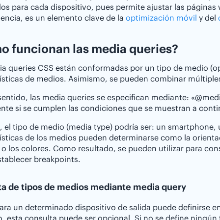
s para cada dispositivo, pues permite ajustar las páginas w
ncia, es un elemento clave de la
optimización móvil
y del
 funcionan las media queries?
ia queries CSS están conformadas por un tipo de medio (o
ísticas de medios. Asimismo, se pueden combinar múltiple
sentido, las media queries se especifican mediante: «@me
te si se cumplen las condiciones que se muestran a conti
, el tipo de medio (media type) podría ser: un smartphone, 
ísticas de los medios pueden determinarse como la orientació
o los colores. Como resultado, se pueden utilizar para cons
stablecer breakpoints.
ta de tipos de medios mediante media query
ara un determinado dispositivo de salida puede definirse en
 esta consulta puede ser opcional. Si no se define ningún 