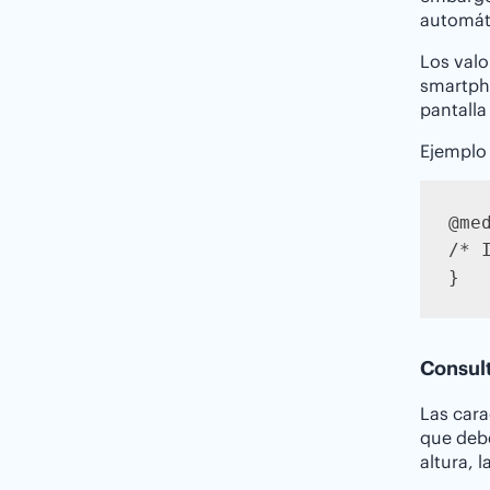
automáti
Los valo
smartpho
pantalla
Ejemplo 
@med
/* 
}
Consult
Las cara
que debe
altura, 