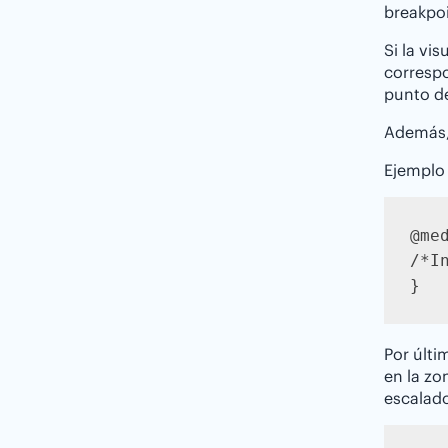
breakpoi
Si la vi
correspo
punto de
Además, 
Ejemplo 
@me
/*I
}
Por últi
en la zo
escalado