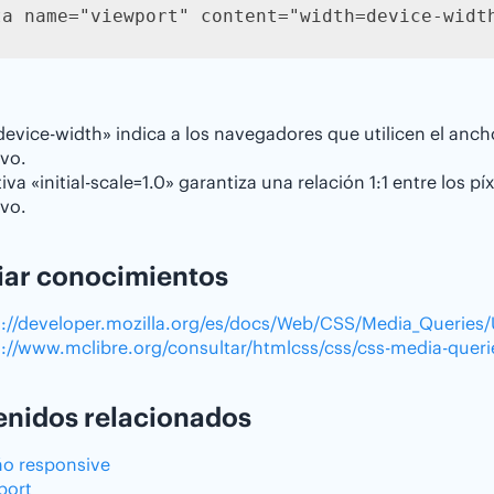
ta name="viewport" content="width=device-widt
evice-width» indica a los navegadores que utilicen el ancho
ivo.
tiva «initial-scale=1.0» garantiza una relación 1:1 entre los p
ivo.
iar conocimientos
s://developer.mozilla.org/es/docs/Web/CSS/Media_Queries
s://www.mclibre.org/consultar/htmlcss/css/css-media-queri
nidos relacionados
ño responsive
port