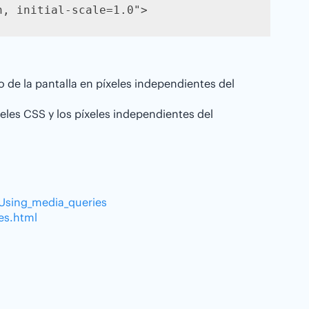
h, initial-scale=1.0">
 de la pantalla en píxeles independientes del
íxeles CSS y los píxeles independientes del
/Using_media_queries
es.html