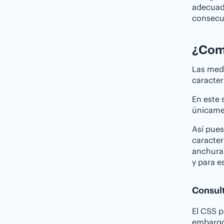
adecuado
consecue
¿Como
Las med
caracter
En este 
únicamen
Así pues
caracter
anchura 
y para e
Consul
El CSS p
embargo,