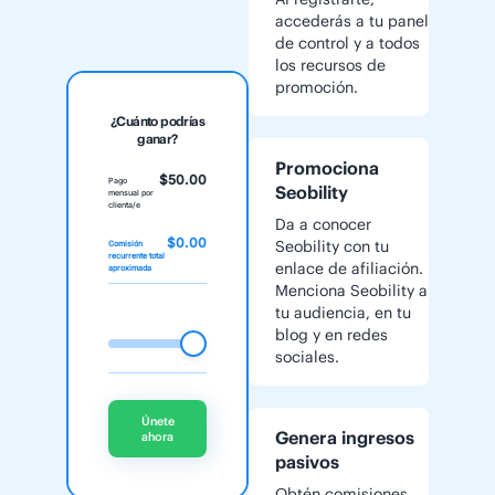
accederás a tu panel
de control y a todos
los recursos de
promoción.
¿Cuánto podrías
ganar?
Promociona
$50.00
Pago
Seobility
mensual por
clienta/e
Da a conocer
$0.00
Seobility con tu
Comisión
recurrente total
enlace de afiliación.
aproximada
Menciona Seobility a
tu audiencia, en tu
blog y en redes
sociales.
Únete
Genera ingresos
ahora
pasivos
Obtén comisiones