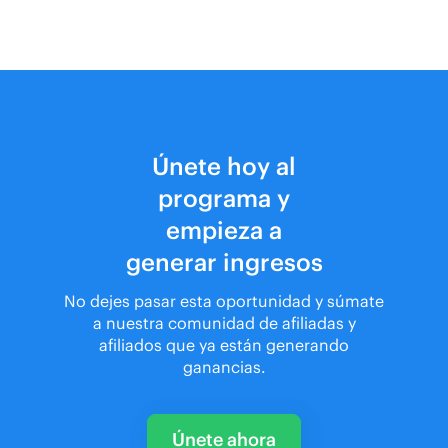
Estamos aquí para ayudarte,
Los pagos se realizan una vez al
contáctanos en
mes a petición y se procesan a
affiliate@seobility.net.
través de PayPal o transferencia
bancaria.
Únete hoy al
programa y
empieza a
generar ingresos
No dejes pasar esta oportunidad y súmate
a nuestra comunidad de afiliadas y
afiliados que ya están generando
ganancias.
Únete ahora