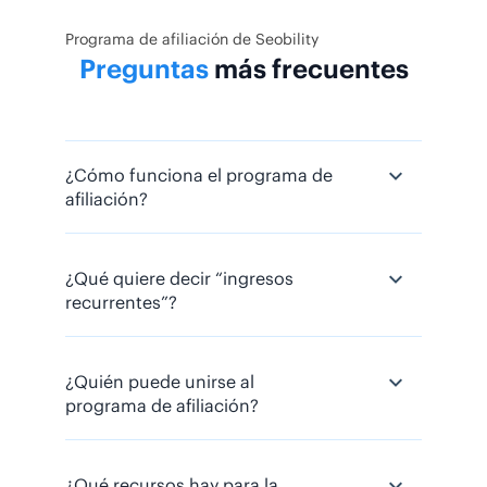
Programa de afiliación de Seobility
Preguntas
más frecuentes
¿Cómo funciona el programa de
afiliación?
¿Qué quiere decir “ingresos
Tras registrarte, accederás
recurrentes”?
directamente a tu panel de control
personalizado y a tu enlace de
afiliación.
A continuación, puedes empezar a
¿Quién puede unirse al
Cuando hablamos de “ingresos
promocionar Seobility
programa de afiliación?
recurrentes” o de “comisión
compartiendo tu enlace o
continua”, significa que
recibirás
trabajando con los recursos.
comisiones de forma constante
Recibirás una comisión continua
mientras tus personas referidas
¿Qué recursos hay para la