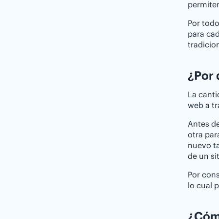
permiten
Por todo
para cad
tradicio
¿Por 
La canti
web a tr
Antes de
otra par
nuevo t
de un si
Por cons
lo cual 
¿Cóm