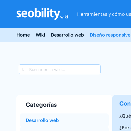
Skip
to
Herramientas y cómo us
content
wiki
Home
Wiki
Desarrollo web
Diseño responsive
Con
Categorías
¿Qué 
Desarrollo web
¿Por 