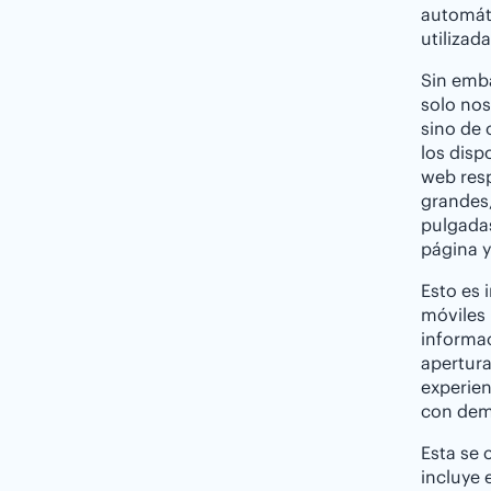
automát
utilizada
Sin emb
solo nos
sino de 
los disp
web res
grandes
pulgada
página y
Esto es 
móviles 
informac
apertura
experien
con dem
Esta se 
incluye