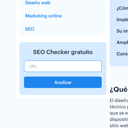
Diseño web
¿Cóm
Marketing online
Impl
SEO
Su im
Ampl
SEO Checker gratuito
Cont
Analizar
¿Qué 
El diseñ
técnico 
que se e
disposit
sitio we