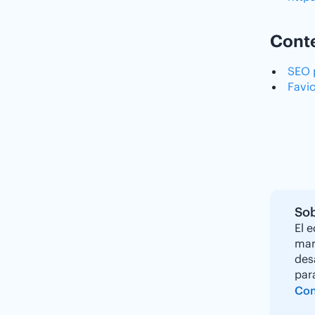
Conte
SEO 
Favi
Sob
El 
mar
des
par
Con