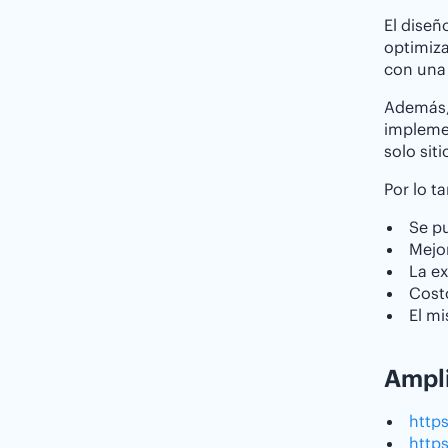
El diseñ
optimiza
con una 
Además, 
implemen
solo sit
Por lo t
Se pu
Mejor
La ex
Cost
El m
Ampl
http
http