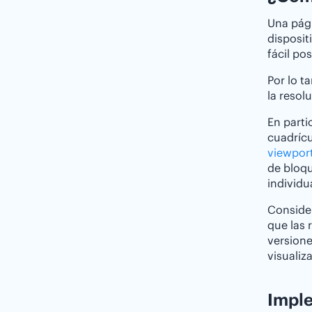
Una pági
disposit
fácil pos
Por lo t
la resol
En parti
cuadrícu
viewpor
de bloqu
individu
Consider
que las 
versione
visualiz
Impl