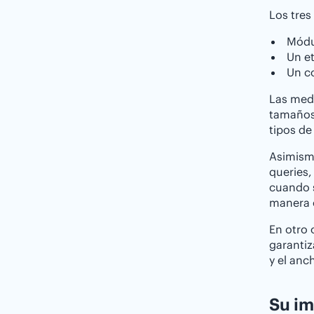
Los tres
Módu
Un e
Un c
Las medi
tamaños 
tipos de
Asimismo
queries,
cuando s
manera ó
En otro 
garantiz
y el anc
Su im