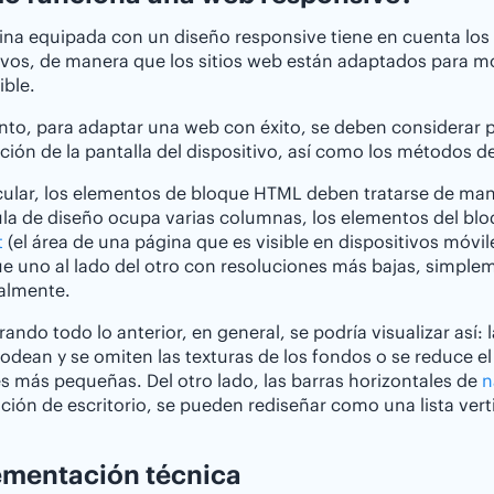
na equipada con un diseño responsive tiene en cuenta los r
ivos, de manera que los sitios web están adaptados para m
ible.
anto, para adaptar una web con éxito, se deben considerar 
ución de la pantalla del dispositivo, así como los métodos d
cular, los elementos de bloque HTML deben tratarse de maner
la de diseño ocupa varias columnas, los elementos del blo
t
(el área de una página que es visible en dispositivos móvil
e uno al lado del otro con resoluciones más bajas, simple
almente.
ando todo lo anterior, en general, se podría visualizar así
rodean y se omiten las texturas de los fondos o se reduce 
s más pequeñas. Del otro lado, las barras horizontales de
n
ación de escritorio, se pueden rediseñar como una lista verti
ementación técnica