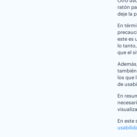
Otro uso
ratón pa
deje la 
En térmi
precauci
este es 
lo tanto
que el s
Además,
también 
los que 
de usabi
En resum
necesari
visualiz
En este 
usabilid