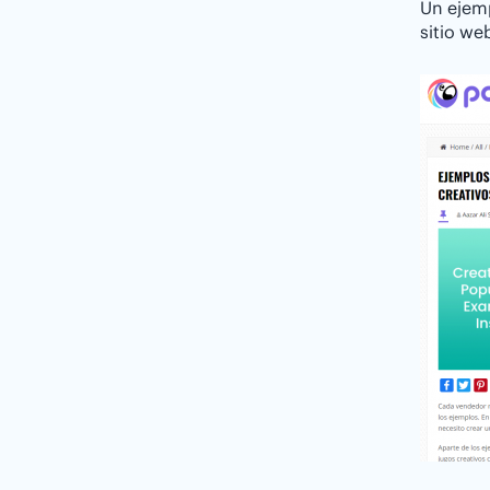
Un ejem
sitio we