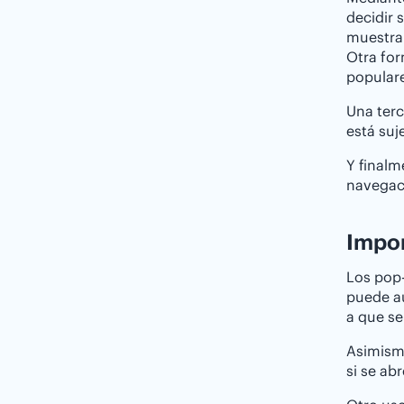
decidir 
muestra 
Otra for
populare
Una terc
está suj
Y final
navegac
Impor
Los pop-
puede au
a que se
Asimismo
si se ab