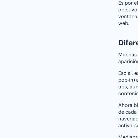
Es por e
objetivo
ventanas
web.
Difer
Muchas u
aparició
Eso sí, 
pop-in) 
ups, aun
conteni
Ahora bi
de cada 
navegado
activar
Mediante