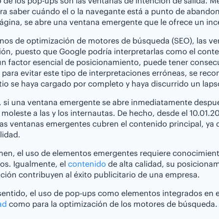
 de los pop-ups son las ventanas de intención de salida. Me
ra saber cuándo el o la navegante está a punto de abandona
página, se abre una ventana emergente que le ofrece un in
nos de optimización de motores de búsqueda (SEO), las ve
ón, puesto que Google podría interpretarlas como el conte
un factor esencial de posicionamiento, puede tener consecue
, para evitar este tipo de interpretaciones erróneas, se r
itio se haya cargado por completo y haya discurrido un lap
 si una ventana emergente se abre inmediatamente después
moleste a las y los internautas. De hecho, desde el 10.01.20
las ventanas emergentes cubren el contenido principal, ya 
lidad.
en, el uso de elementos emergentes requiere conocimientos
os. Igualmente, el
contenido
de alta calidad, su posiciona
ación contribuyen al éxito publicitario de una empresa.
sentido, el uso de pop-ups como elementos integrados en el 
ad
como para la optimización de los motores de búsqueda.