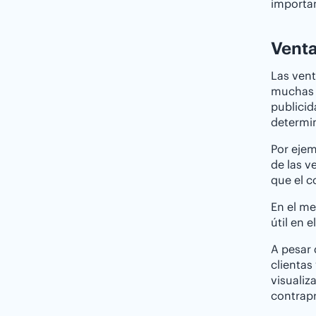
importan
Venta
Las vent
muchas v
publicid
determi
Por ejem
de las v
que el c
En el me
útil en e
A pesar 
clientas
visualiz
contrap