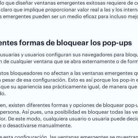
llo que diseñar ventanas emergentes exitosas requiere de c
 claro que implique proporcionar valor real a las y los intern
 emergentes pueden ser un medio eficaz para incluso mejorar 
entes formas de bloquear los pop-ups
suarias y usuarios configuran sus navegadores para bloque
n de cualquier ventana que se abra externamente o de for
estos bloqueadores no afectan a las ventanas emergentes q
a pesar de esa configuración. Esto es así porque los pop-i
que su apariencia sea prácticamente igual, de manera que
do.
en, existen diferentes formas y opciones de bloquear pop-
persona. Así pues, una posibilidad es bloquear todas las v
r. De este modo, cualquiera usuario o usuaria puede decidi
se o desactivarse manualmente.
 esta configuración, las ventanas emergentes se muestran s