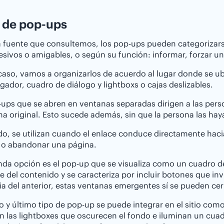
 de pop-ups
 fuente que consultemos, los pop-ups pueden categorizars
sivos o amigables, o según su función: informar, forzar una 
caso, vamos a organizarlos de acuerdo al lugar donde se u
gador, cuadro de diálogo y lightboxs o cajas deslizables.
ups que se abren en ventanas separadas dirigen a las pers
na original. Esto sucede además, sin que la persona las hay
o, se utilizan cuando el enlace conduce directamente hac
r o abandonar una página.
da opción es el pop-up que se visualiza como un cuadro d
e del contenido y se caracteriza por incluir botones que invi
ia del anterior, estas ventanas emergentes sí se pueden cer
ro y último tipo de pop-up se puede integrar en el sitio co
n las lightboxes que oscurecen el fondo e iluminan un cua