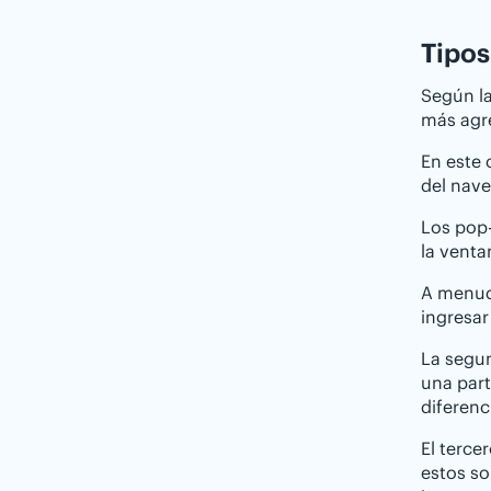
Tipos
Según la
más agre
En este 
del nave
Los pop-
la venta
A menud
ingresa
La segun
una part
diferenc
El terce
estos so