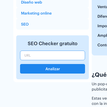
Diseño web
Venta
Marketing online
Difer
SEO
Impor
Ampl
SEO Checker gratuito
Cont
Analizar
¿Qué 
Un pop-
publicit
Estas ve
con la i