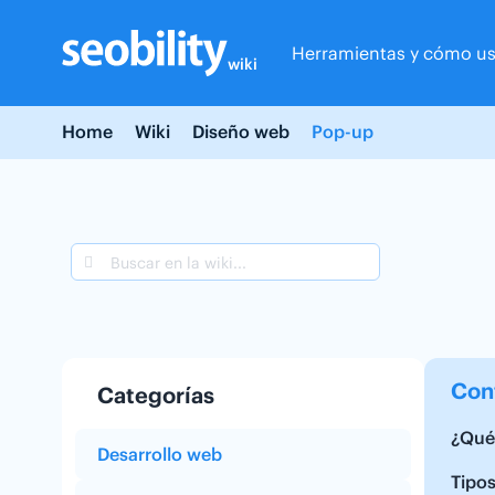
Skip
to
Herramientas y cómo us
content
wiki
Home
Wiki
Diseño web
Pop-up
Con
Categorías
¿Qué
Desarrollo web
Tipo