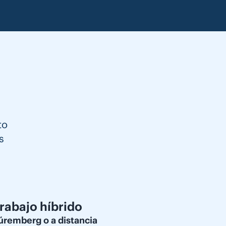
to
s
rabajo híbrido
úremberg o a distancia