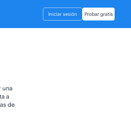
Iniciar sesión
Probar gratis
r una
ta a
cas de