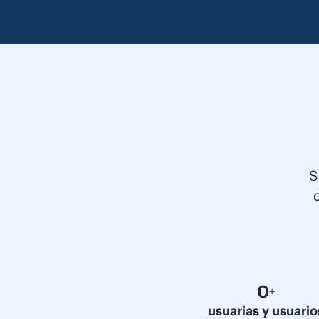
S
0
+
usuarias y usuario