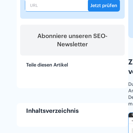
Jetzt prüfen
Abonniere unseren SEO-
Newsletter
Z
Teile diesen Artikel
v
D
An
D
mi
Inhaltsverzeichnis