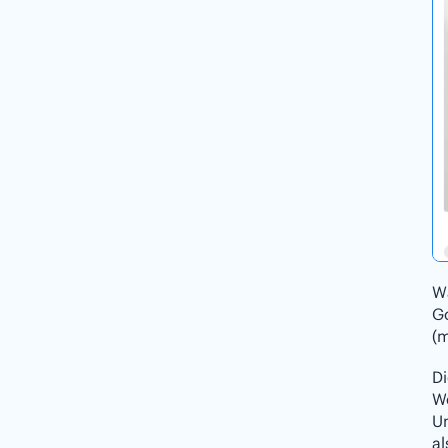
W
G
(m
Di
We
U
al