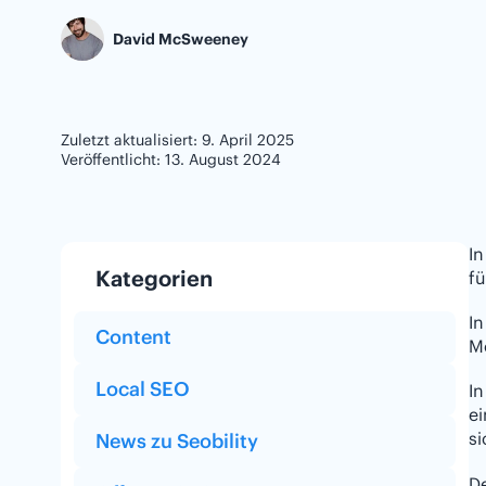
David McSweeney
Zuletzt aktualisiert: 9. April 2025
Veröffentlicht: 13. August 2024
In
Kategorien
fü
In
Content
M
Local SEO
In
ei
si
News zu Seobility
D