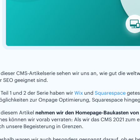
 dieser CMS-Artikelserie sehen wir uns an, wie gut die wel
r SEO geeignet sind.
 Teil 1 und 2 der Serie haben wir
Wix
und
Squarespace
getest
öglichkeiten zur Onpage Optimierung, Squarespace hingeg
 diesem Artikel
nehmen wir den Homepage-Baukasten von 
nes können wir vorab verraten: Als wir das CMS 2021 zum er
ch unsere Begeisterung in Grenzen.
eshalb waren wir auch besonders gespannt darauf, ob es 