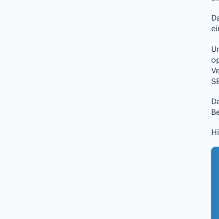
Da
e
Un
op
V
SE
D
B
H