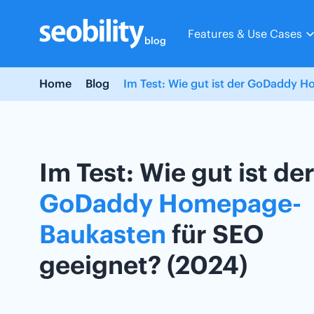
Skip
to
Features & Use Cases
content
blog
Home
Blog
Im Test: Wie gut ist der GoDaddy 
Im Test: Wie gut ist de
GoDaddy
Homepage-
Baukasten
für SEO
geeignet? (2024)