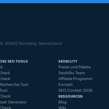
z 16, 90402 Nürnberg, Deutschland
OSE SEO TOOLS
SEOBILITY
ck
Preise und Pakete
Check
Seobility Team
 Check
Affiliate Programm
Recherche Tool
Kontakt
Tool
SEO Contest 2026
 Check
RESSOURCEN
ppet Generator
Blog
 Check
Wiki