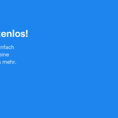
tenlos!
infach
eine
s mehr.