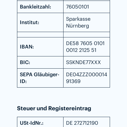
Bankleitzahl:
76050101
Sparkasse
Institut:
Nürnberg
DE58 7605 0101
IBAN:
0012 2125 51
BIC:
SSKNDE77XXX
SEPA Gläubiger-
DE04ZZZ000014
ID:
91369
Steuer und Registereintrag
USt-IdNr.:
DE 272712190