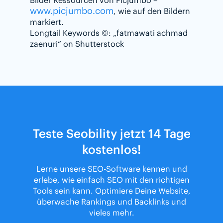
Bilder Ressourcen von Picjumbo –
www.picjumbo.com
, wie auf den Bildern
markiert.
Longtail Keywords ©: „fatmawati achmad
zaenuri“ on Shutterstock
Teste Seobility jetzt 14 Tage
kostenlos!
Lerne unsere SEO-Software kennen und
erlebe, wie einfach SEO mit den richtigen
Tools sein kann. Optimiere Deine Website,
überwache Rankings und Backlinks und
vieles mehr.