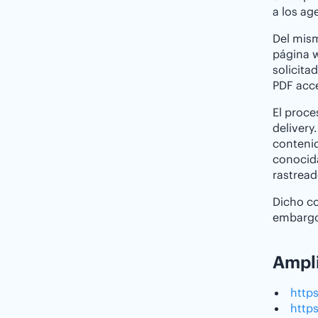
a los ag
Del mism
página w
solicita
PDF acc
El proce
delivery
contenid
conoci
rastread
Dicho co
embargo
Ampl
http
http