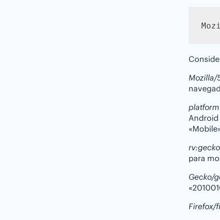
Moz
Conside
Mozilla/
navegado
platform
Android 
«Mobile»
rv:gecko
para mos
Gecko/ge
«201001
Firefox/f