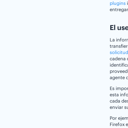
plugins
i
entregar
El us
La infor
transfie
solicitu
cadena c
identific
proveedo
agente d
Es impor
esta inf
cada des
enviar s
Por ejem
Firefox e