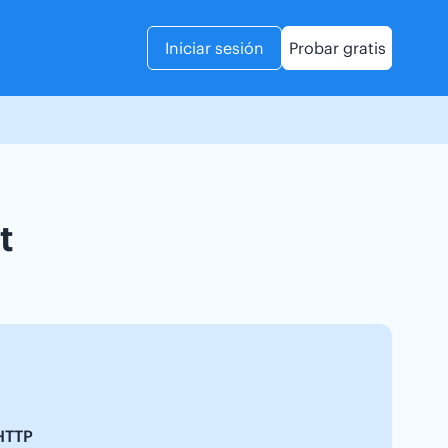
Iniciar sesión
Probar gratis
t
 HTTP