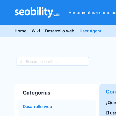
Skip
to
Herramientas y cómo us
content
wiki
Home
Wiki
Desarrollo web
User Agent
Con
Categorías
¿Qué 
Desarrollo web
El us