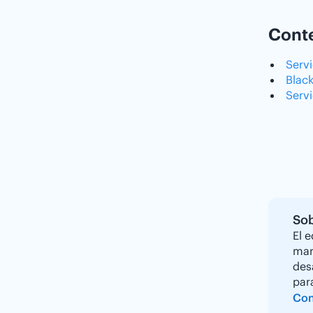
Conte
Serv
Blac
Serv
Sob
El 
mar
des
par
Con