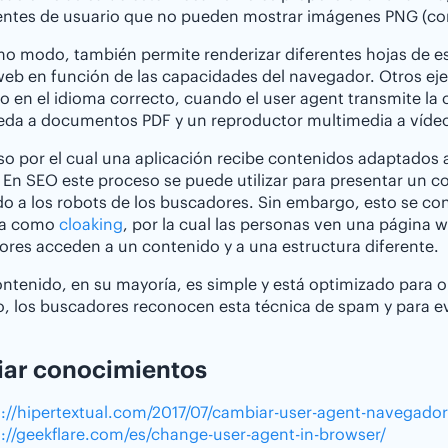
entes de usuario que no pueden mostrar imágenes PNG (com
o modo, también permite renderizar diferentes hojas de est
eb en función de las capacidades del navegador. Otros ej
do en el idioma correcto, cuando el user agent transmite la 
eda a documentos PDF y un reproductor multimedia a víde
so por el cual una aplicación recibe contenidos adaptado
. En SEO este proceso se puede utilizar para presentar un co
o a los robots de los buscadores. Sin embargo, esto se c
da como
cloaking
, por la cual las personas ven una página
ores acceden a un contenido y a una estructura diferente.
ntenido, en su mayoría, es simple y está optimizado para o
, los buscadores reconocen esta técnica de spam y para e
iar conocimientos
s://hipertextual.com/2017/07/cambiar-user-agent-navegado
s://geekflare.com/es/change-user-agent-in-browser/