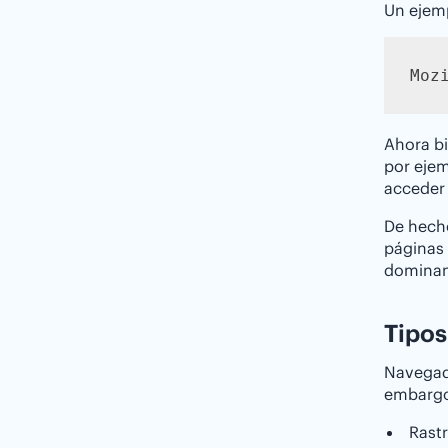
Un ejemp
Moz
Ahora bi
por ejem
acceder 
De hecho
páginas 
dominan
Tipos
Navegado
embargo
Rast