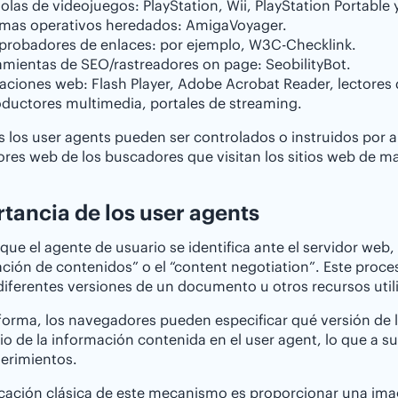
las de videojuegos: PlayStation, Wii, PlayStation Portable 
emas operativos heredados: AmigaVoyager.
robadores de enlaces: por ejemplo, W3C-Checklink.
amientas de SEO/rastreadores on page: SeobilityBot.
aciones web: Flash Player, Adobe Acrobat Reader, lectores d
oductores multimedia, portales de streaming.
 los user agents pueden ser controlados o instruidos por a
res web de los buscadores que visitan los sitios web de m
tancia de los user agents
que el agente de usuario se identifica ante el servidor 
ción de contenidos” o el “content negotiation”. Este pro
diferentes versiones de un documento u otros recursos uti
forma, los navegadores pueden especificar qué versión de 
o de la información contenida en el user agent, lo que a su
erimientos.
cación clásica de este mecanismo es proporcionar una imag