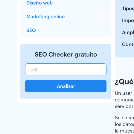
Diseño web
Tipos
Marketing online
Impor
SEO
Ampl
Cont
SEO Checker gratuito
¿Qué 
Analizar
Un user 
comunica
servidor
Se encar
los dato
la muest