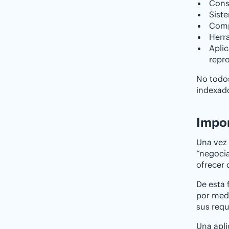
Conso
Sist
Comp
Herr
Aplic
repr
No todos
indexado
Impor
Una vez 
“negocia
ofrecer 
De esta 
por medi
sus requ
Una apli