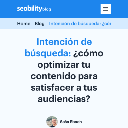
Skip
blog
to
content
Home
Blog
Intención de búsqueda: ¿cómo optimi
Intención
de
búsqueda:
¿cómo
optimizar tu
contenido para
satisfacer a tus
audiencias?
Saša Ebach