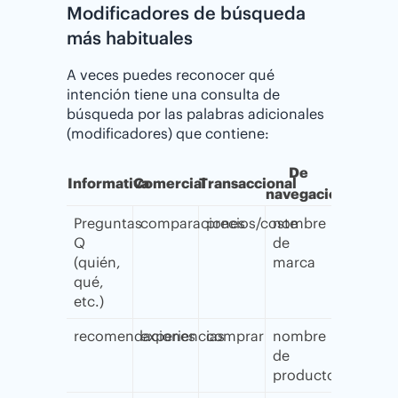
Modificadores de búsqueda
más habituales
A veces puedes reconocer qué
intención tiene una consulta de
búsqueda por las palabras adicionales
(modificadores) que contiene:
De
Informativa
Comercial
Transaccional
navegación
Preguntas
comparaciones
precios/coste
nombre
Q
de
(quién,
marca
qué,
etc.)
recomendaciones
experiencias
comprar
nombre
de
producto