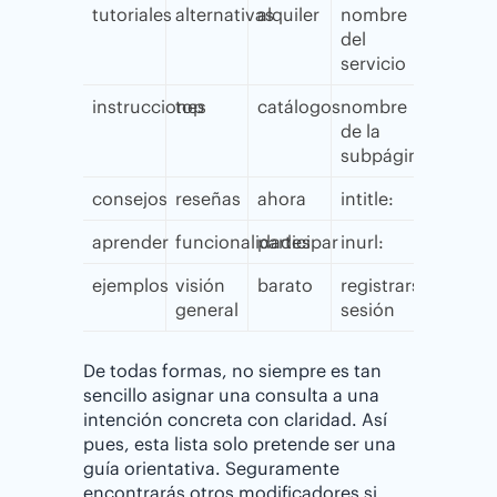
tutoriales
alternativas
alquiler
nombre
del
servicio
instrucciones
top
catálogos
nombre
de la
subpágina
consejos
reseñas
ahora
intitle:
aprender
funcionalidades
participar
inurl:
ejemplos
visión
barato
registrarse/iniciar
general
sesión
De todas formas, no siempre es tan
sencillo asignar una consulta a una
intención concreta con claridad. Así
pues, esta lista solo pretende ser una
guía orientativa. Seguramente
encontrarás otros modificadores si