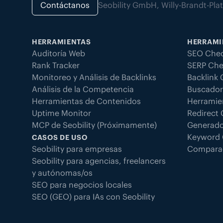
Contáctanos
Seobility GmbH, Willy-Brandt-Pl
HERRAMIENTAS
HERRAMI
Auditoría Web
SEO Chec
Rank Tracker
SERP Che
Monitoreo y Análisis de Backlinks
Backlink
Análisis de la Competencia
Buscador
Herramientas de Contenidos
Herramie
Uptime Monitor
Redirect
MCP de Seobility (Próximamente)
Generado
Keyword 
CASOS DE USO
Seobility para empresas
Compara
Seobility para agencias, freelancers
y autónomas/os
SEO para negocios locales
SEO (GEO) para IAs con Seobility