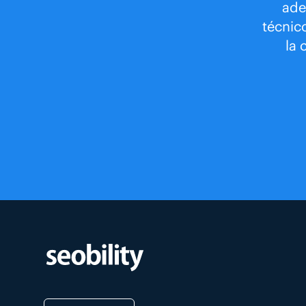
ade
técnic
la 