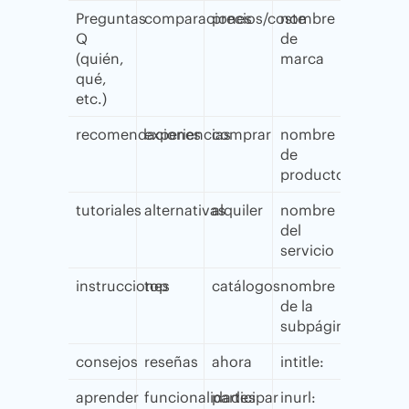
Preguntas
comparaciones
precios/coste
nombre
Q
de
(quién,
marca
qué,
etc.)
recomendaciones
experiencias
comprar
nombre
de
producto
tutoriales
alternativas
alquiler
nombre
del
servicio
instrucciones
top
catálogos
nombre
de la
subpágina
consejos
reseñas
ahora
intitle:
aprender
funcionalidades
participar
inurl: