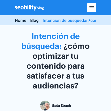
Skip
blog
to
content
Home
Blog
Intención de búsqueda: ¿cómo optimi
Intención
de
búsqueda:
¿cómo
optimizar tu
contenido para
satisfacer a tus
audiencias?
Saša Ebach