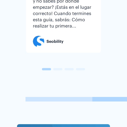
y no sabes por dónde
hemos 
empezar? ¡Estás en el lugar
las fun
correcto! Cuando termines
compet
esta guía, sabrás: Cómo
CMS má
realizar tu primera...
mundo.
inequív
Seobility