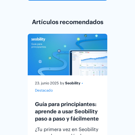
Artículos recomendados
23. junio 2025
by
Seobility
•
21. octu
Destacado
McSwee
Guía para principiantes:
Revela
aprende a usar Seobility
mejor
paso a paso y fácilmente
SEO e
¿Tu primera vez en Seobility
Durant