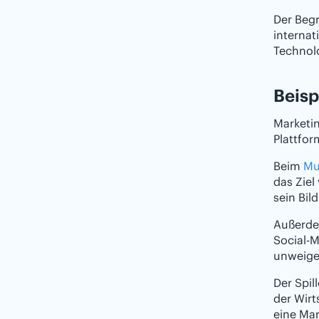
Der Begr
internat
Technolo
Beisp
Marketin
Plattfo
Beim
Mu
das Ziel
sein Bil
Außerdem
Social-M
unweiger
Der Spil
der Wirt
eine Mar