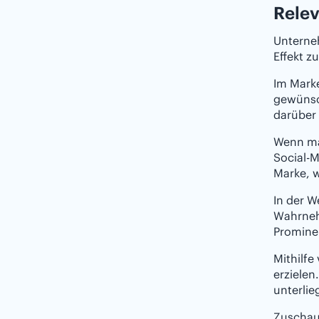
Relev
Unterneh
Effekt z
Im Marke
gewünsc
darüber
Wenn ma
Social-M
Marke, w
In der W
Wahrneh
Prominen
Mithilf
erzielen
unterlie
Zuschau