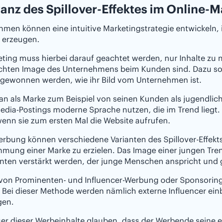
anz des Spillover-Effektes im Online-M
men können eine intuitive Marketingstrategie entwickeln, i
u erzeugen.
ting muss hierbei darauf geachtet werden, nur Inhalte zu
hten Image des Unternehmens beim Kunden sind. Dazu sollt
 gewonnen werden, wie ihr Bild vom Unternehmen ist.
n als Marke zum Beispiel von seinen Kunden als jugendlic
edia-Postings moderne Sprache nutzen, die im Trend liegt. G
enn sie zum ersten Mal die Website aufrufen.
erbung können verschiedene Varianten des Spillover-Effek
mung einer Marke zu erzielen. Das Image einer jungen Tr
ten verstärkt werden, der junge Menschen anspricht und ge
e von Prominenten- und Influencer-Werbung oder Sponsorin
. Bei dieser Methode werden nämlich externe Influencer ei
gen.
er dieser Werbeinhalte glauben, dass der Werbende seine