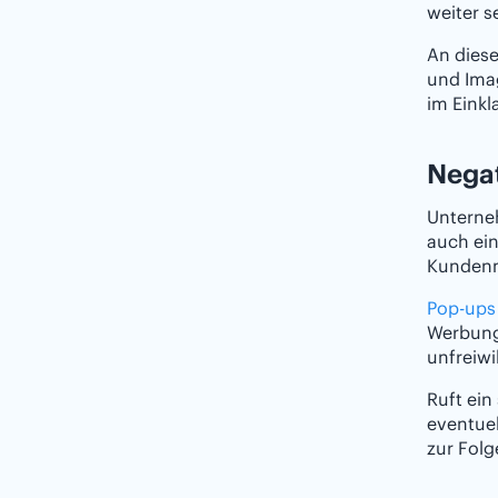
weiter s
An diese
und Imag
im Einkl
Negat
Unterne
auch ein
Kundenm
Pop-ups
Werbung 
unfreiwi
Ruft ein
eventuel
zur Folg