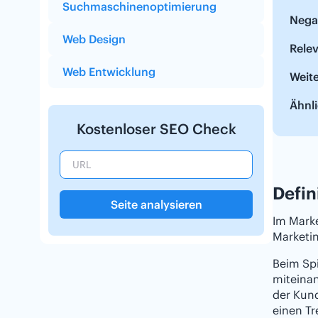
Suchmaschinenoptimierung
Negat
Web Design
Relev
Web Entwicklung
Weit
Ähnli
Kostenloser SEO Check
Defin
Seite analysieren
Im Marke
Marketin
Beim Spi
miteinan
der Kund
einen Tr