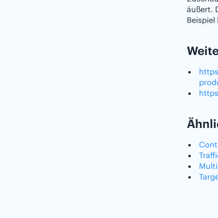
äußert.
Beispiel
Weite
http
prod
http
Ähnli
Cont
Traff
Mult
Targ