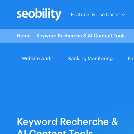
Skip
to
Features & Use Cases
content
Home
Keyword Recherche & AI Content Tools
Website Audit
Ranking Monitoring
Ba
Keyword Recherche &
AI Content Tools