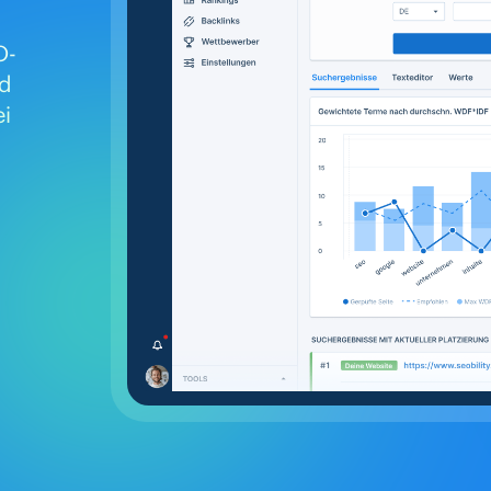
O-
nd
ei