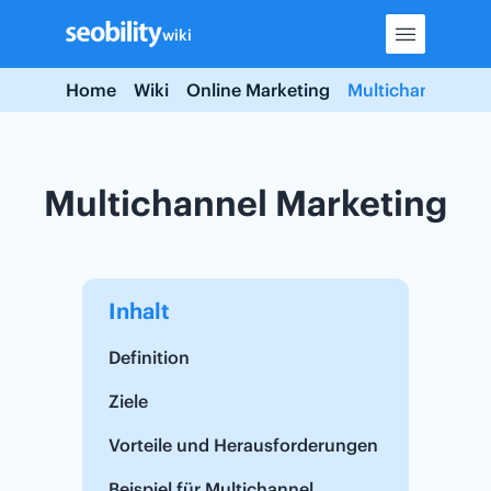
Skip
wiki
to
content
Home
Wiki
Online Marketing
Multichannel Mar
Multichannel Marketing
Inhalt
Definition
Ziele
Vorteile und Herausforderungen
Beispiel für Multichannel