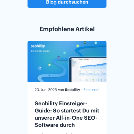
Blog durchsuchen
Empfohlene Artikel
23. Juni 2025
von
Seobility
• Featured
16. April
Featured
Seobility Einsteiger-
Guide: So startest Du mit
Die e
unserer All-in-One SEO-
Checkl
Software durch
klein