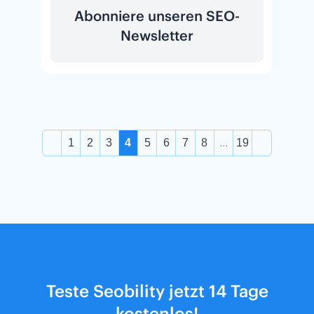
Abonniere unseren SEO-
Newsletter
1
2
3
4
5
6
7
8
...
19
Teste Seobility jetzt 14 Tage
kostenlos!