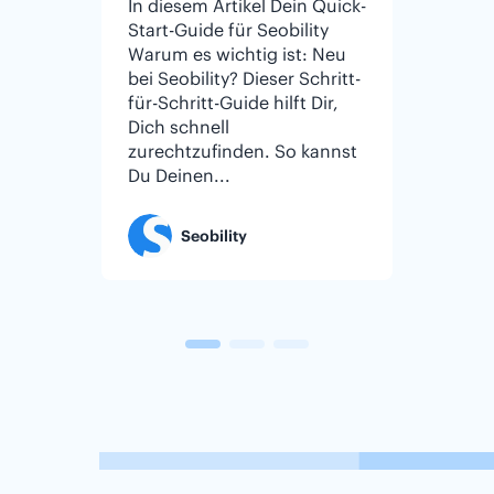
In diesem Artikel Dein Quick-
In dies
Start-Guide für Seobility
Checkli
Warum es wichtig ist: Neu
Untern
bei Seobility? Dieser Schritt-
ROI si
für-Schritt-Guide hilft Dir,
Kleine
Dich schnell
kleine
zurechtzufinden. So kannst
wenige
Du Deinen...
großen
konkurr
Seobility