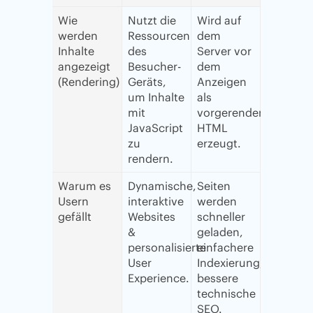
Wie
Nutzt die
Wird auf
werden
Ressourcen
dem
Inhalte
des
Server vor
angezeigt
Besucher-
dem
(
Rendering
)
Geräts,
Anzeigen
um Inhalte
als
mit
vorgerendertes
JavaScript
HTML
zu
erzeugt.
rendern.
Warum es
Dynamische,
Seiten
Usern
interaktive
werden
gefällt
Websites
schneller
&
geladen,
personalisierte
einfachere
User
Indexierung,
Experience.
bessere
technische
SEO.