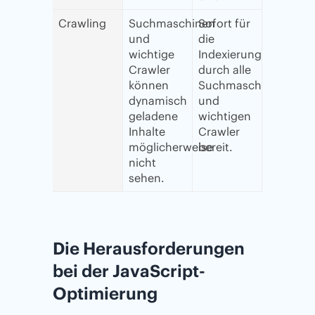
Crawling
Suchmaschinen
Sofort für
und
die
wichtige
Indexierung
Crawler
durch alle
können
Suchmaschinen
dynamisch
und
geladene
wichtigen
Inhalte
Crawler
möglicherweise
bereit.
nicht
sehen.
Die Herausforderungen
bei der JavaScript-
Optimierung