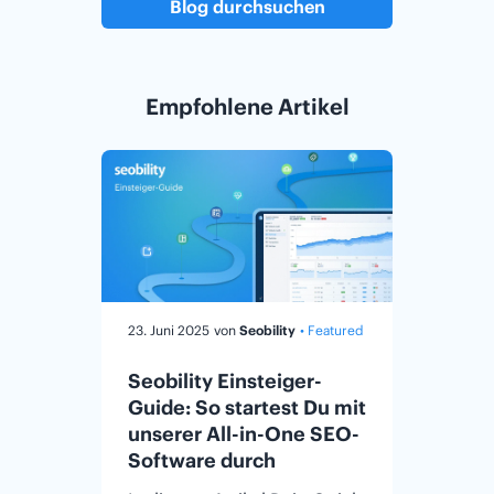
Blog durchsuchen
Empfohlene Artikel
23. Juni 2025
von
Seobility
• Featured
16. April
Featured
Seobility Einsteiger-
Guide: So startest Du mit
Die e
unserer All-in-One SEO-
Checkl
Software durch
klein