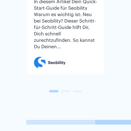
In diesem Artikel Dein Quick-
In dies
Start-Guide für Seobility
Checkli
Warum es wichtig ist: Neu
Untern
bei Seobility? Dieser Schritt-
ROI si
für-Schritt-Guide hilft Dir,
Kleine
Dich schnell
kleine
zurechtzufinden. So kannst
wenige
Du Deinen...
großen
konkurr
Seobility