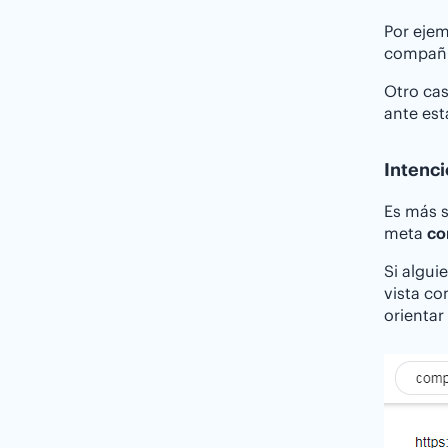
Por ejem
compañí
Otro cas
ante es
Intenci
Es más s
meta
co
Si algui
vista co
orientar