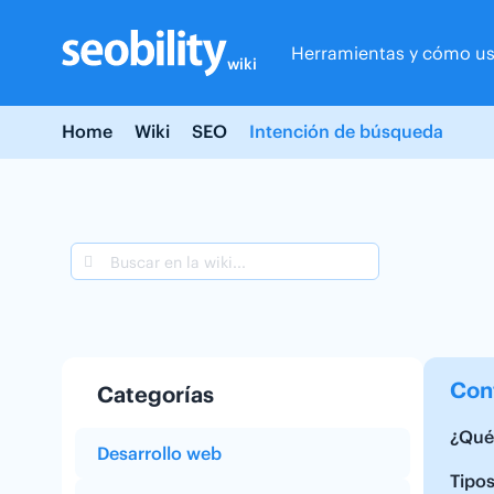
Skip
to
Herramientas y cómo us
content
wiki
Home
Wiki
SEO
Intención de búsqueda
Con
Categorías
¿Qué 
Desarrollo web
Tipo