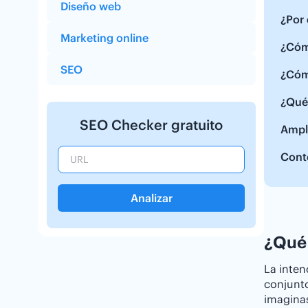
Diseño web
¿Por 
Marketing online
¿Cóm
SEO
¿Cóm
¿Qué 
SEO Checker gratuito
Ampl
Cont
Analizar
¿Qué 
La inten
conjunto
imaginas