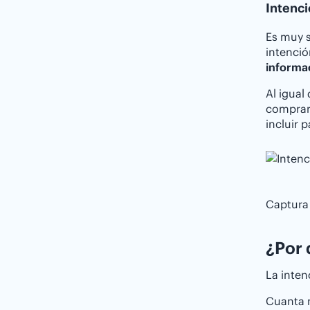
Intenci
Es muy s
intenció
informa
Al igual
comprar
incluir 
Captura
¿Por 
La inten
Cuanta m