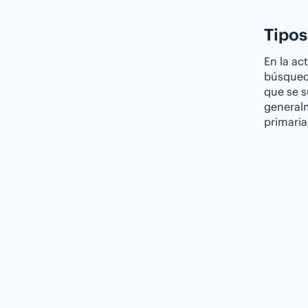
Tipos
En la ac
búsqued
que se 
generalm
primaria