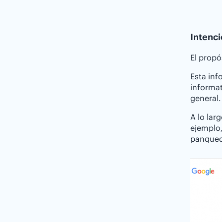
Intenci
El propó
Esta inf
informa
general.
A lo lar
ejemplo,
panquequ