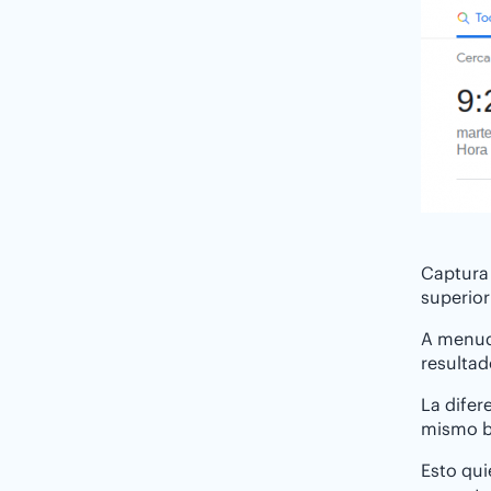
Captura 
superior
A menudo
resultad
La difer
mismo bu
Esto qui