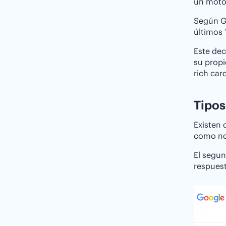
un moto
Según G
últimos 
Este dec
su propi
rich car
Tipo
Existen 
como not
El segun
respuest