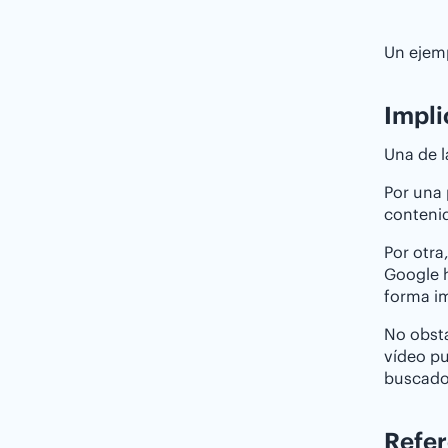
Un ejemp
Impli
Una de l
Por una 
contenid
Por otra
Google h
forma im
No obst
vídeo pu
buscado
Refer