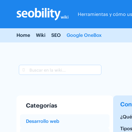
Skip
to
Herramientas y cómo us
content
wiki
Home
Wiki
SEO
Google OneBox
Con
Categorías
¿Qué
Desarrollo web
Tipo