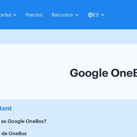
arlas
Precios
Recursos
ES
Google One
tent
 es Google OneBox?
s de OneBox