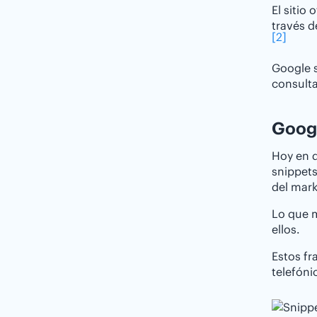
El sitio
través d
[2]
Google s
consulta
Googl
Hoy en d
snippets
del mark
Lo que m
ellos.
Estos fr
telefóni