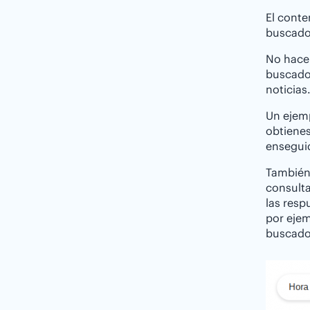
El conte
buscador
No hace 
buscado
noticias
Un ejem
obtienes
ensegui
También 
consulta
las resp
por ejem
buscador