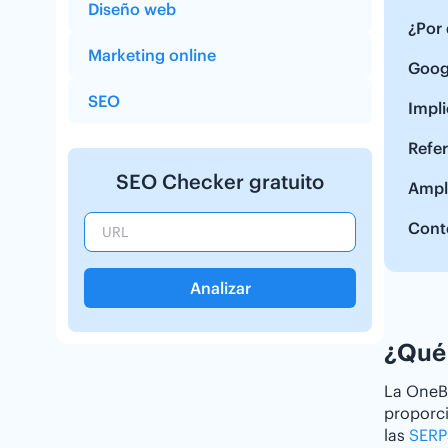
Diseño web
¿Por
Marketing online
Goog
SEO
Impli
Refe
SEO Checker gratuito
Ampl
Cont
Analizar
¿Qué
La OneB
proporci
las
SERP