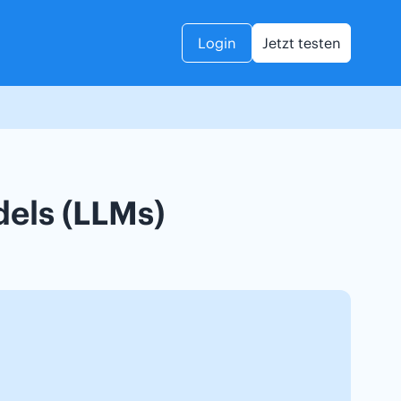
Login
Jetzt testen
els (LLMs)