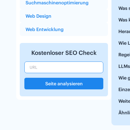
Suchmaschinenoptimierung
Was 
Web Design
Was 
Web Entwicklung
Hera
Wie 
Kostenloser SEO Check
Regel
LLMs
Wie g
Seite analysieren
Einz
Weit
Ähnli