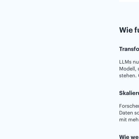
Wie f
Transfo
LLMs nu
Modell, 
stehen. 
Skalier
Forscher
Daten so
mit mehr
Wie wer