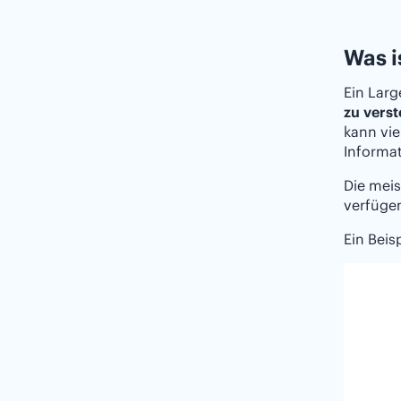
Was i
Ein Lar
zu verst
kann vi
Informa
Die meis
verfügen
Ein Beis