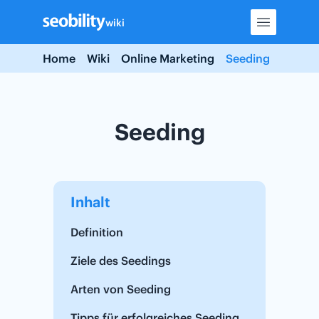
Skip
wiki
to
content
Home
Wiki
Online Marketing
Seeding
Seeding
Inhalt
Definition
Ziele des Seedings
Arten von Seeding
Tipps für erfolgreiches Seeding