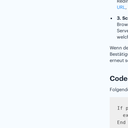
Redi
URL
,
3. Sc
Brow
Serve
welch
Wenn der
Bestätig
erneut s
Code-
Folgende
If 
  e
End 