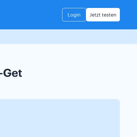
Login
Jetzt testen
-Get