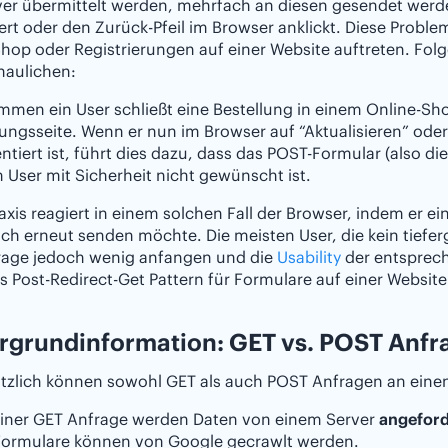
er übermittelt werden, mehrfach an diesen gesendet werde
iert oder den Zurück-Pfeil im Browser anklickt. Diese Probl
hop oder Registrierungen auf einer Website auftreten. Folg
haulichen:
en ein User schließt eine Bestellung in einem Online-Sho
ungsseite. Wenn er nun im Browser auf “Aktualisieren” oder 
tiert ist, führt dies dazu, dass das POST-Formular (also die
User mit Sicherheit nicht gewünscht ist.
raxis reagiert in einem solchen Fall der Browser, indem er ei
ich erneut senden möchte. Die meisten User, die kein tief
Frage jedoch wenig anfangen und die
Usability
der entsprech
as Post-Redirect-Get Pattern für Formulare auf einer Websi
rgrundinformation: GET vs. POST Anfr
tzlich können sowohl GET als auch POST Anfragen an eine
 einer GET Anfrage werden Daten von einem Server
angeford
Formulare können von Google gecrawlt werden.