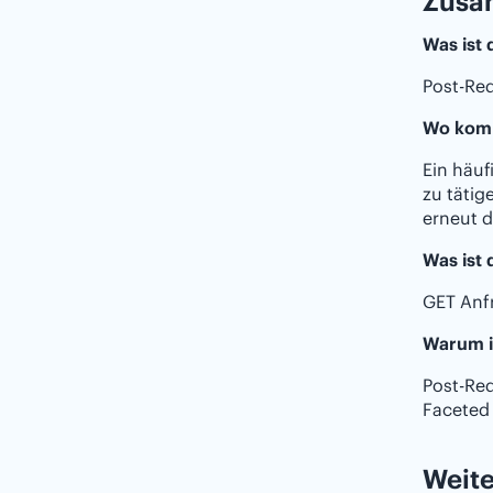
Zusam
Was ist 
Post-Red
Wo komm
Ein häuf
zu tätig
erneut d
Was ist
GET Anf
Warum i
Post-Red
Faceted
Weite