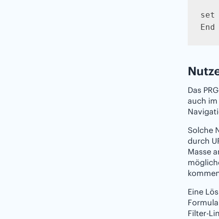
set
End
Nutze
Das PRG
auch im 
Navigati
Solche N
durch UR
Masse 
mögliche
kommen, 
Eine Lös
Formular
Filter-L