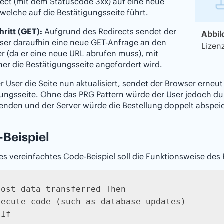
rect (mit dem Statuscode 3xx) auf eine neue
 welche auf die Bestätigungsseite führt.
hritt (GET):
Aufgrund des Redirects sendet der
Abbil
ser daraufhin eine neue GET-Anfrage an den
Lizen
r (da er eine neue URL abrufen muss), mit
er die Bestätigungsseite angefordert wird.
 User die Seite nun aktualisiert, sendet der Browser erneu
ungsseite. Ohne das PRG Pattern würde der User jedoch dur
enden und der Server würde die Bestellung doppelt abspei
Beispiel
s vereinfachtes Code-Beispiel soll die Funktionsweise des
post data transferred Then

xecute code (such as database updates)

If 
