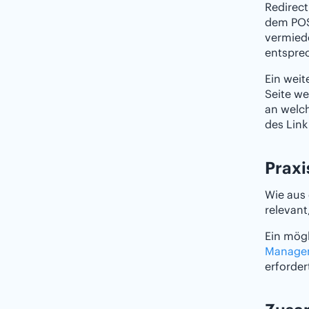
Redirect
dem POST
vermiede
entsprec
Ein weit
Seite we
an welch
des Link
Praxi
Wie aus 
relevant
Ein mögl
Manage
erforder