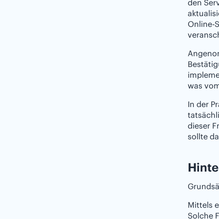
den Serv
aktualis
Online-S
veransc
Angenomm
Bestätig
implemen
was vom 
In der P
tatsächl
dieser 
sollte d
Hinte
Grundsä
Mittels
Solche 