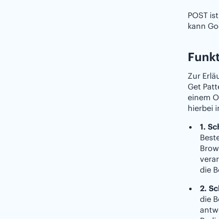
POST ist
kann Goo
Funkt
Zur Erlä
Get Patt
einem On
hierbei i
1. Sc
Best
Brow
vera
die B
2. S
die 
antw