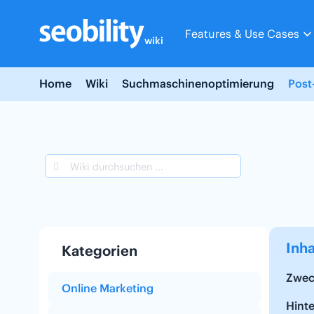
Skip
to
Features & Use Cases
content
wiki
Home
Wiki
Suchmaschinenoptimierung
Post
Inha
Kategorien
Zwec
Online Marketing
Hint