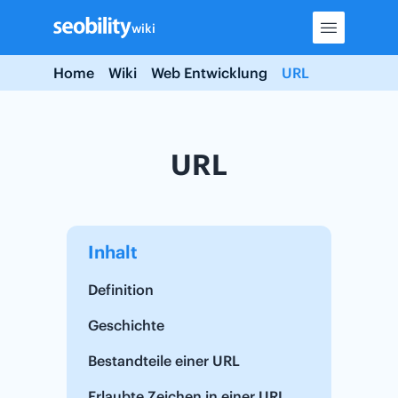
Skip
wiki
to
content
Home
Wiki
Web Entwicklung
URL
URL
Inhalt
Definition
Geschichte
Bestandteile einer URL
Erlaubte Zeichen in einer URL