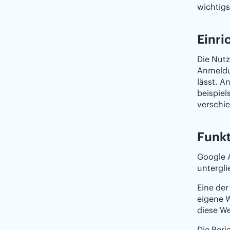
wichtig
Einr
Die Nutz
Anmeldu
lässt. A
beispiel
verschi
Funkt
Google A
untergli
Eine der
eigene W
diese We
Die Ber