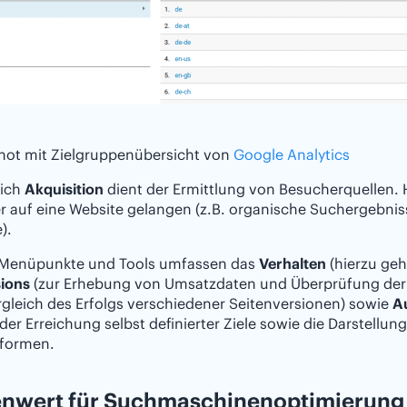
hot mit Zielgruppenübersicht von
Google Analytics
eich
Akquisition
dient der Ermittlung von Besucherquellen. H
 auf eine Website gelangen (z.B. organische Suchergebnisse
).
 Menüpunkte und Tools umfassen das
Verhalten
(hierzu ge
ions
(zur Erhebung von Umsatzdaten und Überprüfung der 
gleich des Erfolgs verschiedener Seitenversionen) sowie
A
der Erreichung selbst definierter Ziele sowie die Darstellu
nformen.
enwert für Suchmaschinenoptimierung