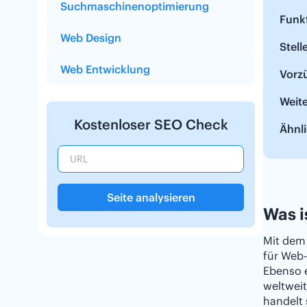
Suchmaschinenoptimierung
Funkt
Web Design
Stel
Web Entwicklung
Vorz
Weit
Kostenloser SEO Check
Ähnli
Seite analysieren
Was i
Mit dem 
für Web-
Ebenso e
weltweit
handelt 