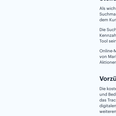
Als wich
Suchmas
dem Kun
Die Such
Kennzahl
Tool sei
Online-M
von Mar
Aktionen
Vorzü
Die kost
und Bedi
das Tra
digitale
weiteren