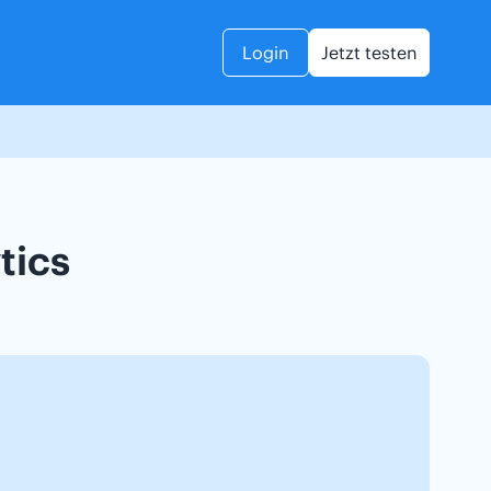
Login
Jetzt testen
tics