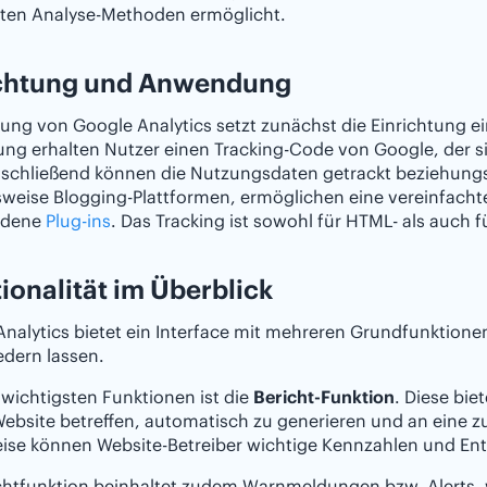
sten Analyse-Methoden ermöglicht.
ichtung und Anwendung
ung von Google Analytics setzt zunächst die Einrichtung 
ng erhalten Nutzer einen Tracking-Code von Google, der s
nschließend können die Nutzungsdaten getrackt beziehungs
sweise Blogging-Plattformen, ermöglichen eine vereinfach
edene
Plug-ins
. Das Tracking ist sowohl für HTML- als auch 
ionalität im Überblick
nalytics bietet ein Interface mit mehreren Grundfunktionen,
edern lassen.
 wichtigsten Funktionen ist die
Bericht-Funktion
. Diese bie
ebsite betreffen, automatisch zu generieren und an eine zu
ise können Website-Betreiber wichtige Kennzahlen und Ent
ichtfunktion beinhaltet zudem Warnmeldungen bzw. Alerts,