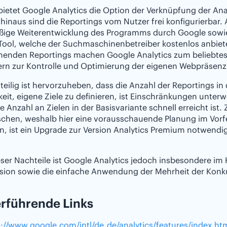
ietet Google Analytics die Option der Verknüpfung der An
hinaus sind die Reportings vom Nutzer frei konfigurierbar
ßige Weiterentwicklung des Programms durch Google sow
ool, welche der Suchmaschinenbetreiber kostenlos anbietet
chenden Reportings machen Google Analytics zum beliebtes
ern zur Kontrolle und Optimierung der eigenen Webpräsenz
teilig ist hervorzuheben, dass die Anzahl der Reportings in 
eit, eigene Ziele zu definieren, ist Einschränkungen unte
 Anzahl an Zielen in der Basisvariante schnell erreicht ist. 
chen, weshalb hier eine vorausschauende Planung im Vorfel
, ist ein Upgrade zur Version Analytics Premium notwendi
eser Nachteile ist Google Analytics jedoch insbesondere im
rsion sowie die einfache Anwendung der Mehrheit der Konk
rführende Links
s://www.google.com/intl/de_de/analytics/features/index.ht