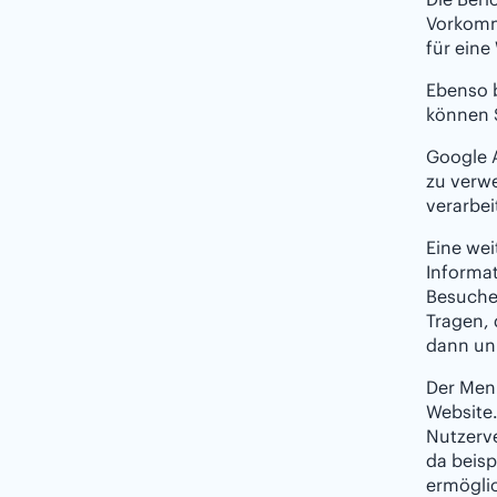
Vorkomm
für eine
Ebenso b
können S
Google A
zu verw
verarbei
Eine wei
Informat
Besuche
Tragen, 
dann un
Der Men
Website
Nutzerve
da beis
ermöglic