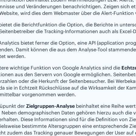
nisse und Veränderungen benachrichtigen. Zeigen sich et
 Website, wird dies dem Webmaster über die Alert-Funktion 
ietet die Berichtfunktion die Option, die Berichte in unter
eitenbetreiber die Tracking-Informationen auch als Excel-
nalytics bietet ferner die Option, eine API (application pr
enden. Damit können die aus dem Analyse-Tool stammenden
tet werden.
tere wichtige Funktion von Google Analytics sind die
Echtz
ionen aus den Servern von Google ermöglichen. Seitenbetre
rzahlen oder die Herkunft der Seitenbesucher. Bei Werb
da sie in Echtzeit Rückschlüsse auf die Wirksamkeit der 
mittelbar vorgenommen werden.
üpunkt der
Zielgruppen-Analyse
beinhaltet eine Reihe wer
. Neben demographischen Daten gehören hierzu auch die v
rhalten. Diese Informationen sind für die Definition von Z
pielsweise bestimmte Altersgruppen eine entsprechende Zi
ht zudem das Tracking genauer Bewegungen der User auf ei