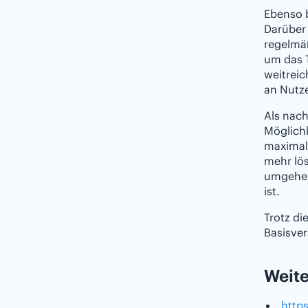
Ebenso b
Darüber 
regelmä
um das T
weitrei
an Nutz
Als nach
Möglichk
maximale
mehr lös
umgehen
ist.
Trotz di
Basisve
Weite
http