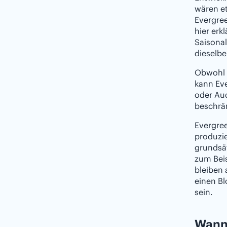
wären et
Evergre
hier erk
Saisonal
dieselb
Obwohl h
kann Eve
oder Aud
beschrän
Evergre
produzi
grundsät
zum Beis
bleiben
einen Bl
sein.
Wann 