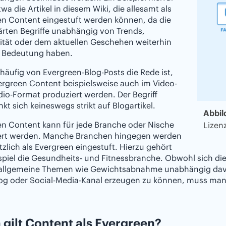
wa die Artikel in diesem Wiki, die allesamt als
en Content eingestuft werden können, da die
lärten Begriffe unabhängig von Trends,
ität oder dem aktuellen Geschehen weiterhin
e Bedeutung haben.
äufig von Evergreen-Blog-Posts die Rede ist,
rgreen Content beispielsweise auch im Video-
io-Format produziert werden. Der Begriff
kt sich keineswegs strikt auf Blogartikel.
Abbil
en Content kann für jede Branche oder Nische
Lizen
ert werden. Manche Branchen hingegen werden
zlich als Evergreen eingestuft. Hierzu gehört
piel die Gesundheits- und Fitnessbranche. Obwohl sich die
 allgemeine Themen wie Gewichtsabnahme unabhängig davon
og oder Social-Media-Kanal erzeugen zu können, muss man a
gilt Content als Evergreen?