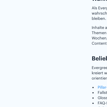
Als Ever
wahrsche
bleiben.
Inhalte 
Themen i
Wochen,
Content-
Belie
Evergre
kreiert 
orientie
Pilla
Falls
Glos
FAQ-