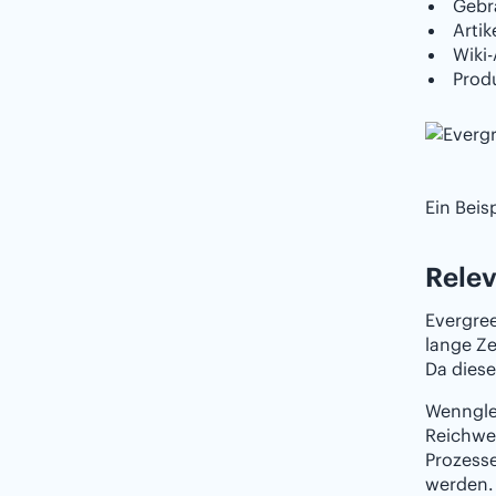
Gebr
Artik
Wiki-
Prod
Ein Beis
Relev
Evergree
lange Ze
Da diese
Wennglei
Reichwei
Prozess
werden. 