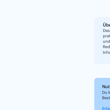
Übe
Das
pra
und
Red
Inf
Nut
Du k
Bes
Erfa