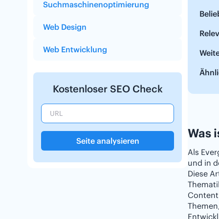
Suchmaschinenoptimierung
Beli
Web Design
Relev
Web Entwicklung
Weit
Ähnli
Kostenloser SEO Check
Was i
Seite analysieren
Als Eve
und in d
Diese Ar
Thematik
Content
Themen, 
Entwickl