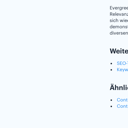
Evergree
Relevan
sich wi
demonstr
diverse
Weite
SEO-T
Keyw
Ähnli
Conte
Cont