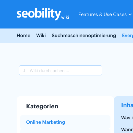
Skip
to
Features & Use Cases
content
wiki
Home
Wiki
Suchmaschinenoptimierung
Ever
Inha
Kategorien
Was 
Online Marketing
Wann 