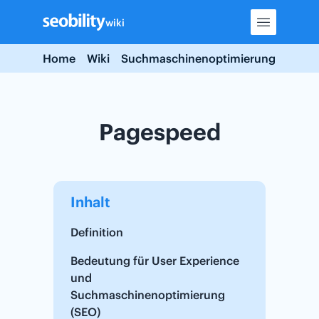
Skip
wiki
to
content
Home
Wiki
Suchmaschinenoptimierung
Page
Pagespeed
Inhalt
Definition
Bedeutung für User Experience
und
Suchmaschinenoptimierung
(SEO)