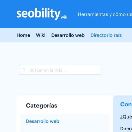
Skip
to
Herramientas y cómo us
content
wiki
Home
Wiki
Desarrollo web
Directorio raíz
Con
Categorías
¿Qué 
Desarrollo web
Direc