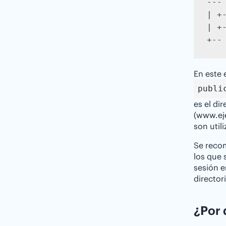
--- 
| +-
| +-
+--
En este 
publi
es el di
(www.eje
son util
Se recom
los que 
sesión e
director
¿Por 