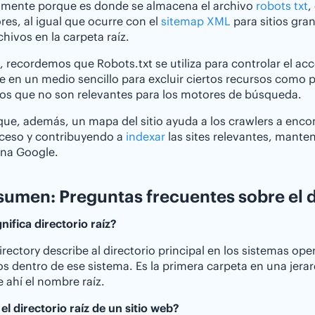
almente porque es donde se almacena el archivo
robots txt
,
es, al igual que ocurre con el
sitemap XML
para sitios gra
chivos en la carpeta raíz.
, recordemos que Robots.txt se utiliza para controlar el ac
e en un medio sencillo para excluir ciertos recursos como 
s que no son relevantes para los motores de búsqueda.
que, además, un mapa del sitio ayuda a los crawlers a enc
oceso y contribuyendo a
indexar
las sites relevantes, mante
gna Google.
sumen: Preguntas frecuentes sobre el d
nifica directorio raíz?
directory describe al directorio principal en los sistemas op
os dentro de ese sistema. Es la primera carpeta en una jer
e ahí el nombre raíz.
el directorio raíz de un sitio web?