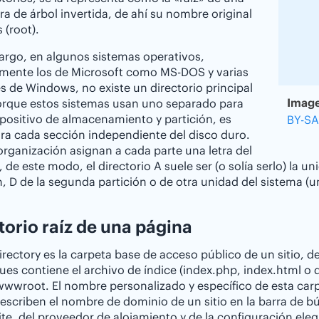
ra de árbol invertida, de ahí su nombre original
 (root).
rgo, en algunos sistemas operativos,
lmente los de Microsoft como MS-DOS y varias
s de Windows, no existe un directorio principal
Image
orque estos sistemas usan uno separado para
positivo de almacenamiento y partición, es
BY-SA
ara cada sección independiente del disco duro.
organización asignan a cada parte una letra del
, de este modo, el directorio A suele ser (o solía serlo) la 
n, D de la segunda partición o de otra unidad del sistema (
torio raíz de una página
directory es la carpeta base de acceso público de un sitio,
pues contiene el archivo de índice (index.php, index.html o 
wroot. El nombre personalizado y específico de esta carpe
 escriben el nombre de dominio de un sitio en la barra de 
te, del proveedor de alojamiento y de la configuración eleg