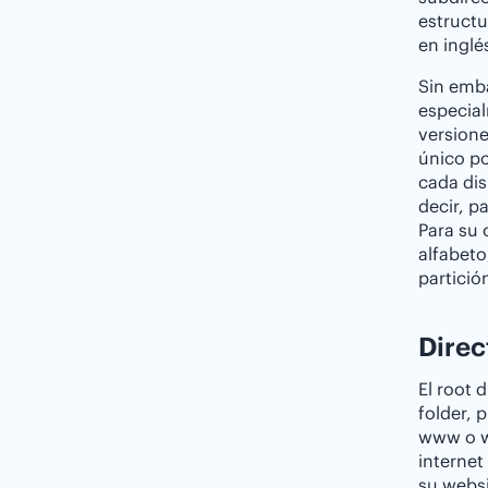
estructu
en inglés
Sin emba
especia
versione
único p
cada dis
decir, p
Para su 
alfabeto
partició
Direc
El root 
folder, 
www o ww
internet
su websi