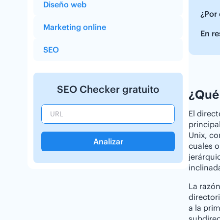
Diseño web
¿Por 
Marketing online
En re
SEO
SEO Checker gratuito
¿Qué 
El direct
principa
Unix, co
Analizar
cuales 
jerárqui
inclinada
La razón
director
a la pri
subdirec