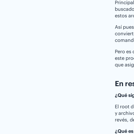
Princip
buscador
estos ar
Así pues
conviert
comando
Pero es 
este pr
que asi
En re
¿Qué sig
El root 
y archiv
revés, d
¿Qué es 