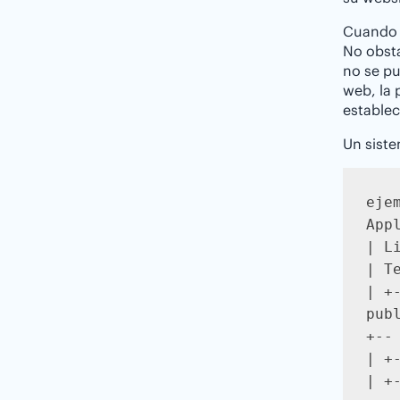
Cuando s
No obsta
no se pu
web, la 
establec
Un siste
ejem
Appl
| Li
| Te
| +-
publ
+-- 
| +-
| +-