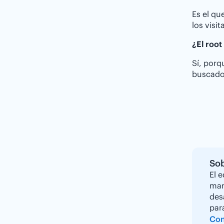
Es el qu
los visi
¿El root
Sí, porq
buscador
Sob
El 
mar
des
par
Con