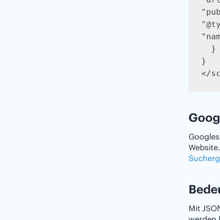
"pub
"@t
"nam
  }

}

</s
Googl
Google
Website.
Sucherg
Bede
Mit JSON
werden 