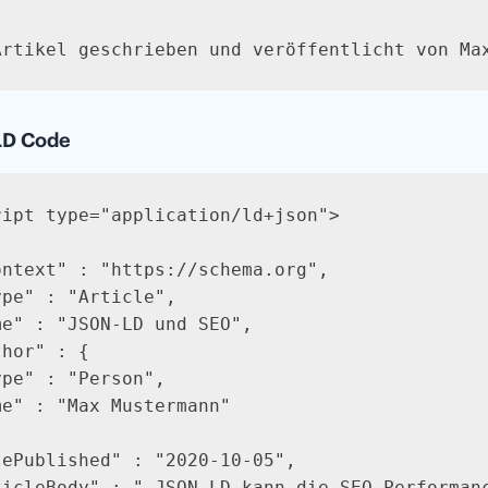
Artikel geschrieben und veröffentlicht von Ma
LD Code
ript type="application/ld+json">

ontext" : "https://schema.org",

pe" : "Article",

me" : "JSON-LD und SEO",

hor" : {

pe" : "Person",

me" : "Max Mustermann"

tePublished" : "2020-10-05",

ticleBody" : " JSON-LD kann die SEO-Performan