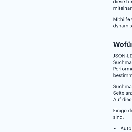
diese f
miteinan
Mithilfe
dynamisc
Wofü
JSON-LD
Suchmasc
Perform
bestimmt
Suchmasc
Seite a
Auf dies
Einige 
sind:
Auto