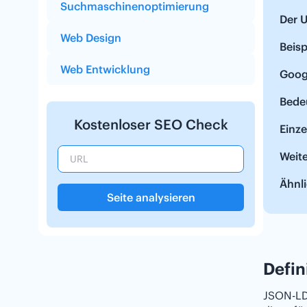
Suchmaschinenoptimierung
Der 
Web Design
Beisp
Web Entwicklung
Googl
Bede
Kostenloser SEO Check
Einz
Weit
Ähnli
Seite analysieren
Defin
JSON-LD 