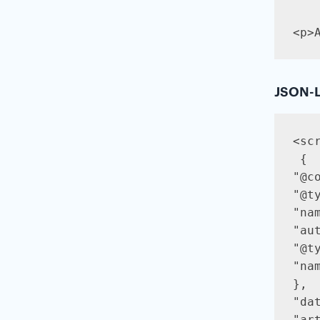
<p>
JSON-
<sc
 {

"@c
"@ty
"na
"aut
"@ty
"na
},

"da
"ar