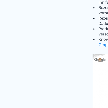
ihn f
Reze
vorh
Reze
Dadur
Prod
vers
Know
Grap