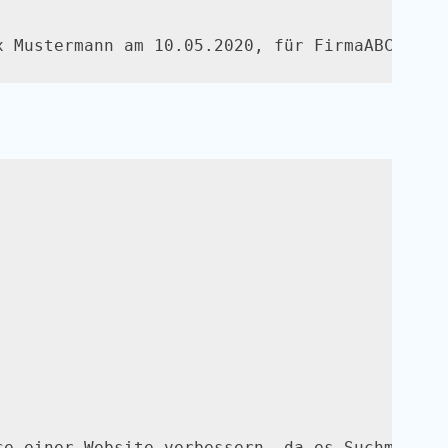
x Mustermann am 10.05.2020, für FirmaABC.”</p
ce einer Website verbessern, da es Suchmaschi