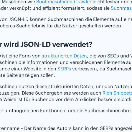
ür Maschinen wie
Suchmaschinen-Crawler
leicht lesbar und
der verknüpft und effizient formatiert, sodass sie
Suchmas
 von JSON-LD können Suchmaschinen die Elemente auf einer
heres Sucherlebnis für die Nutzer geschaffen werden.
r wird JSON-LD verwendet?
 ist eine Form von
strukturierten Daten
, die von SEOs und
hinen die Informationen und verschiedenen Elemente auf e
ance einer Website in den
SERPs
verbessern, da Suchmaschi
e Seite anzeigen sollen.
hinen nutzen diese strukturierten Daten, um den Nutzern 
nzuzeigen. Diese Suchergebnisse werden auch
Rich Snippet
e Weise ist für Suchende vor dem Anklicken besser ersichtl
der umfangreichen Funktionen, um die Suchmaschinen ihre
renname – Der Name des Autors kann in den SERPs angeze