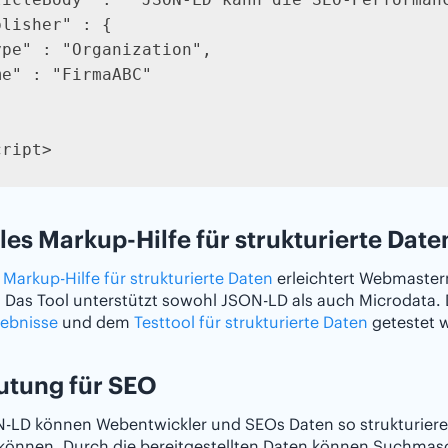
lisher" : {

ype" : "Organization",

e" : "FirmaABC"

cript>
es Markup-Hilfe für strukturierte Date
s
Markup-Hilfe für strukturierte Daten
erleichtert Webmastern
 Das Tool unterstützt sowohl JSON-LD als auch Microdata.
ebnisse
und dem
Testtool für strukturierte Daten
getestet 
utung für SEO
-LD können Webentwickler und SEOs Daten so strukturieren
können. Durch die bereitgestellten Daten können Suchmasc