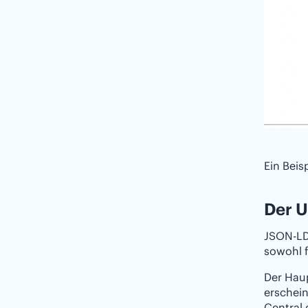
Ein Beis
Der U
JSON-LD
sowohl f
Der Hau
erschein
Central 