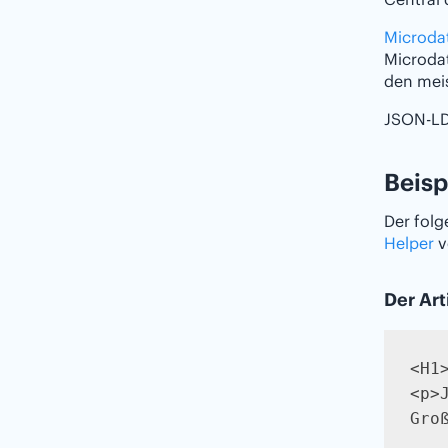
Microda
Microda
den meis
JSON-LD 
Beisp
Der fol
Helper
v
Der Art
<H1>
<p>
Gro