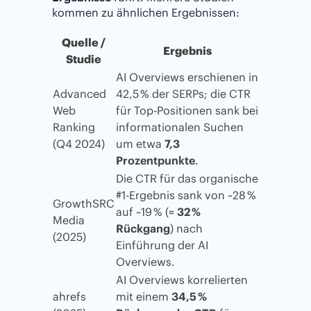
kommen zu ähnlichen Ergebnissen:
Quelle /
Ergebnis
Studie
AI Overviews erschienen in
Advanced
42,5 % der SERPs; die
CTR
Web
für Top-Positionen sank bei
Ranking
informationalen Suchen
(Q4 2024)
um etwa
7,3
Prozentpunkte
.
Die CTR für das organische
#1-Ergebnis sank von ~28 %
GrowthSRC
auf ~19 % (≈
32 %
Media
Rückgang
) nach
(2025)
Einführung der AI
Overviews.
AI Overviews korrelierten
ahrefs
mit einem
34,5 %