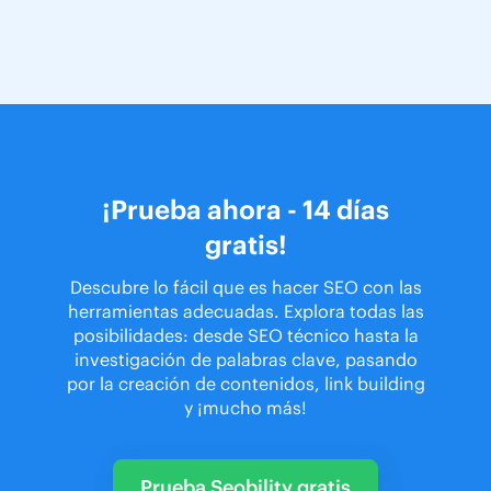
¡Prueba ahora - 14 días
gratis!
Descubre lo fácil que es hacer SEO con las
herramientas adecuadas. Explora todas las
posibilidades: desde SEO técnico hasta la
investigación de palabras clave, pasando
por la creación de contenidos, link building
y ¡mucho más!
Prueba Seobility gratis