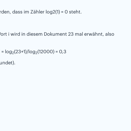
erden, dass im Zähler log2(1) = 0 steht.
ort i wird in diesem Dokument 23 mal erwähnt, also
 = log
(23+1)/log
(12000) = 0,3
2
2
undet).