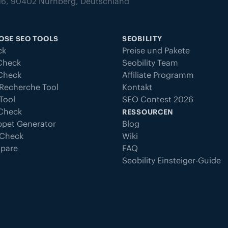
z 16, 90402 Nürnberg, Deutschland
OSE SEO TOOLS
SEOBILITY
ck
Preise und Pakete
Check
Seobility Team
 Check
Affiliate Programm
Recherche Tool
Kontakt
Tool
SEO Contest 2026
 Check
RESSOURCEN
ppet Generator
Blog
 Check
Wiki
pare
FAQ
Seobility Einsteiger-Guide