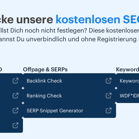
cke unsere
kostenlosen SE
llst Dich noch nicht festlegen? Diese kostenlos
kannst Du unverbindlich und ohne Registrierung 
O
Offpage & SERPs
Keyword
Backlink Check
Keyword
Ranking Check
WDF*IDF
SERP Snippet Generator