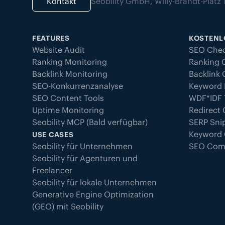
Kontakt
Seobility GmbH, Willy-Brandt-Plat
FEATURES
KOSTENL
Website Audit
SEO Che
Ranking Monitoring
Ranking 
Backlink Monitoring
Backlink
SEO-Konkurrenzanalyse
Keyword 
SEO Content Tools
WDF*IDF 
Uptime Monitoring
Redirect
Seobility MCP (Bald verfügbar)
SERP Sni
Keyword
USE CASES
Seobility für Unternehmen
SEO Com
Seobility für Agenturen und
Freelancer
Seobility für lokale Unternehmen
Generative Engine Optimization
(GEO) mit Seobility