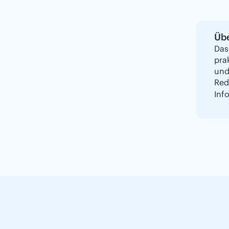
Übe
Das
pra
und
Red
Inf