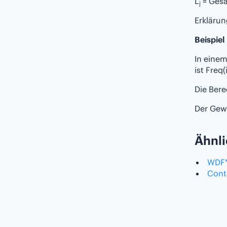
L
= Gesa
j
Erklärung
Beispiel
In einem
ist Freq(
Die Bere
Der Gewi
Ähnli
WDF*
Conte