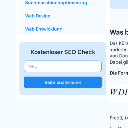
Suchmaschinenoptimierung
Web Design
Web Entwicklung
Was 
Das Kürz
anderen 
Kostenloser SEO Check
von Don
Dabei gi
Die For
Seite analysieren
Freq(i,j