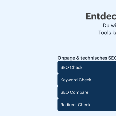
Entde
Du wi
Tools 
Onpage & technisches SE
SEO Check
Keyword Check
SEO Compare
Redirect Check