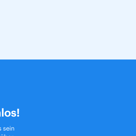
los!
s sein