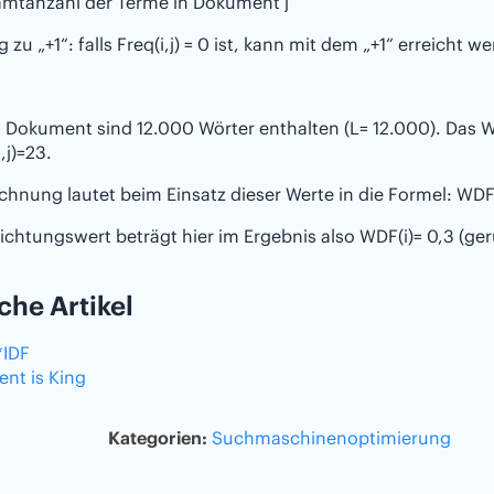
mtanzahl der Terme in Dokument j
 zu „+1“: falls Freq(i,j) = 0 ist, kann mit dem „+1“ erreicht w
 Dokument sind 12.000 Wörter enthalten (L= 12.000). Das W
i,j)=23.
chnung lautet beim Einsatz dieser Werte in die Formel: WDF
chtungswert beträgt hier im Ergebnis also WDF(i)= 0,3 (ger
che Artikel
IDF
nt is King
Kategorien:
Suchmaschinenoptimierung