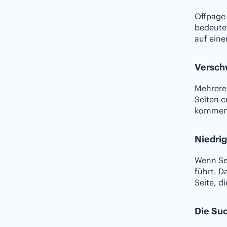
Offpage-
bedeutet
auf eine
Versch
Mehrere
Seiten c
kommen
Niedrig
Wenn Sei
führt. D
Seite, d
Die Su