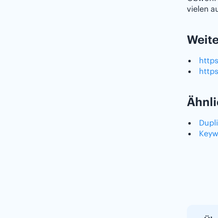
vielen a
Weite
http
http
Ähnli
Dupl
Keyw