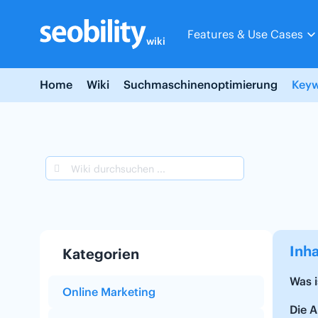
Skip
to
Features & Use Cases
content
wiki
Home
Wiki
Suchmaschinenoptimierung
Keyw
Inha
Kategorien
Was i
Online Marketing
Die 