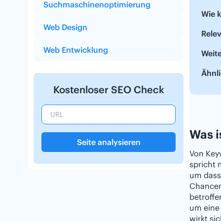
Suchmaschinenoptimierung
Wie 
Web Design
Relev
Web Entwicklung
Weit
Ähnli
Kostenloser SEO Check
Was i
Seite analysieren
Von Key
spricht
um dass
Chancen,
betroffe
um eine 
wirkt si