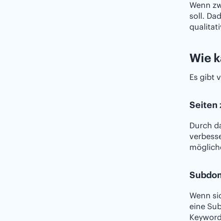
Wenn zw
soll. Da
qualitat
Wie k
Es gibt 
Seiten
Durch d
verbess
mögliche
Subdom
Wenn sic
eine Sub
Keyword 