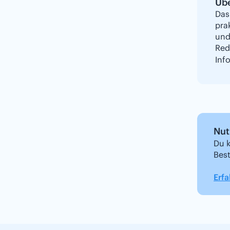
Übe
Das
pra
und
Red
Inf
Nut
Du k
Bes
Erfa