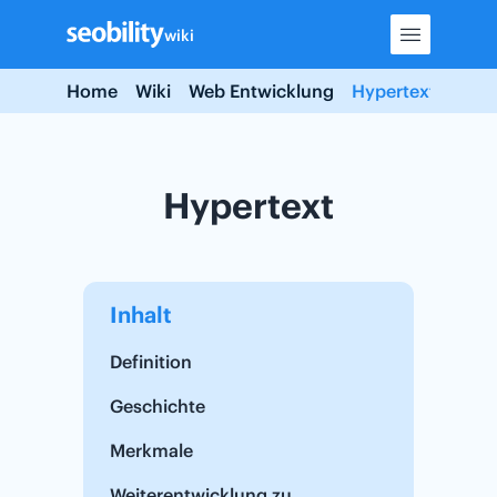
Skip
wiki
to
content
Home
Wiki
Web Entwicklung
Hypertext
Hypertext
Inhalt
Definition
Geschichte
Merkmale
Weiterentwicklung zu