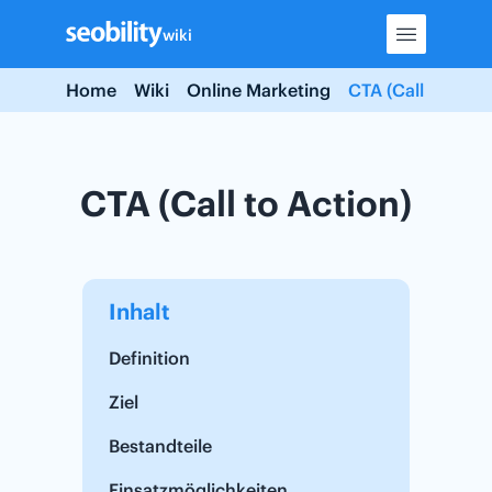
Skip
wiki
to
content
Home
Wiki
Online Marketing
CTA (Call to Acti
CTA (Call to Action)
Inhalt
Definition
Ziel
Bestandteile
Einsatzmöglichkeiten