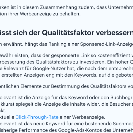
ken ist in diesem Zusammenhang zudem, dass Unternehmen
tion ihrer Werbeanzeige zu behalten.
ässt sich der Qualitätsfaktor verbesser
 erwähnt, hängt das Ranking einer Sponsered-Link-Anzeige
währleisten, dass der gesponserte Link so kosteneffizient w
erbesserung des Qualitätsfaktors zu investieren. Ein hoher 
re Relevanz für Google-Nutzer hat, die nach dem entspreche
e erstellten Anzeigen eng mit den Keywords, auf die geboten
ntlichen Elemente zur Bestimmung des Qualitätsfaktors vo
elevant ist die Anzeige für das Keyword oder den Suchbegri
kkurat spiegelt die Anzeige die Inhalte wider, die Besucher 
nkt.
ktuelle
Click-Through-Rate
einer Werbeanzeige.
relevant ist das neue Keyword für eine bestehende Such
bisherige Performance des Google-Ads-Kontos des Unterne