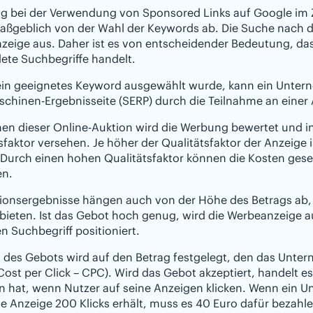
olg bei der Verwendung von Sponsored Links auf Google i
aßgeblich von der Wahl der Keywords ab. Die Suche nach d
eige aus. Daher ist es von entscheidender Bedeutung, dass
ete Suchbegriffe handelt.
ein geeignetes Keyword ausgewählt wurde, kann ein Untern
chinen-Ergebnisseite (SERP) durch die Teilnahme an einer
en dieser Online-Auktion wird die Werbung bewertet und i
sfaktor versehen. Je höher der Qualitätsfaktor der Anzeige i
 Durch einen hohen Qualitätsfaktor können die Kosten ges
en.
tionsergebnisse hängen auch von der Höhe des Betrags ab,
bieten. Ist das Gebot hoch genug, wird die Werbeanzeige a
en Suchbegriff positioniert.
 des Gebots wird auf den Betrag festgelegt, den das Untern
Cost per Click – CPC). Wird das Gebot akzeptiert, handelt 
n hat, wenn Nutzer auf seine Anzeigen klicken. Wenn ein U
e Anzeige 200 Klicks erhält, muss es 40 Euro dafür bezahle