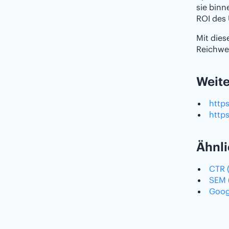
sie binn
ROI des
Mit die
Reichwei
Weite
http
https
Ähnli
CTR 
SEM 
Goog