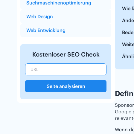
Suchmaschinenoptimierung
Wie l
Web Design
Ande
Web Entwicklung
Bede
Weit
Kostenloser SEO Check
Ähnli
Seite analysieren
Defin
Sponsor
Google p
relevan
Wenn der