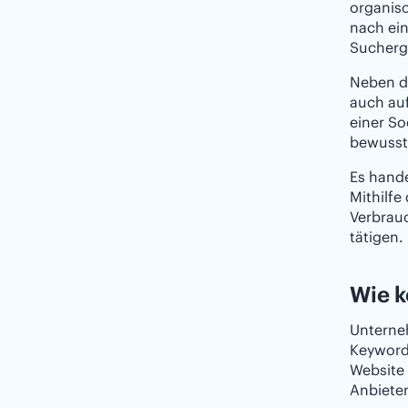
organisc
nach ein
Sucherge
Neben di
auch auf
einer So
bewusst 
Es hand
Mithilfe
Verbrauc
tätigen.
Wie k
Unterne
Keywords
Website 
Anbiete