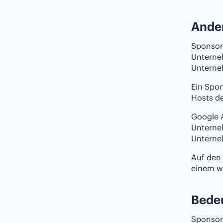
Ander
Sponsore
Unterneh
Unterneh
Ein Spon
Hosts de
Google A
Unterne
Unterneh
Auf den 
einem w
Bedeu
Sponsor