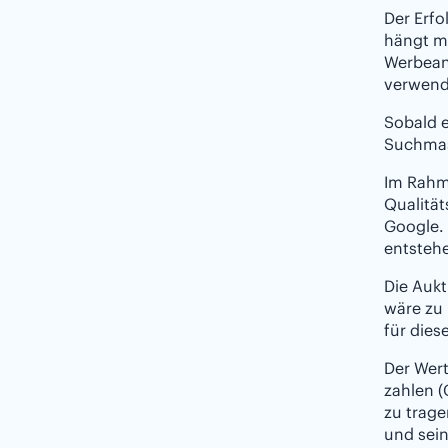
Der Erf
hängt m
Werbeanz
verwend
Sobald 
Suchmas
Im Rahm
Qualität
Google.
entsteh
Die Auk
wäre zu 
für dies
Der Wert
zahlen (
zu trage
und sein