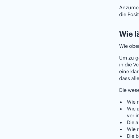
Anzumer
die Posi
Wie l
Wie oben
Um zu ge
in die V
eine kla
dass all
Die wese
Wie r
Wie a
verli
Die a
Wie 
Die 