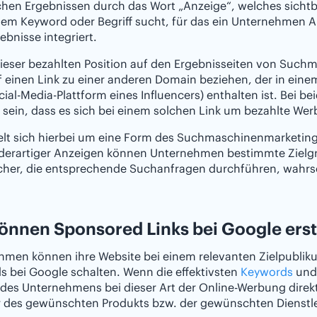
hen Ergebnissen durch das Wort „Anzeige“, welches sichtba
em Keyword oder Begriff sucht, für das ein Unternehmen An
bnisse integriert.
eser bezahlten Position auf den Ergebnisseiten von Suchm
 einen Link zu einer anderen Domain beziehen, der in eine
cial-Media-Plattform eines Influencers) enthalten ist. Bei
sein, dass es sich bei einem solchen Link um bezahlte Wer
elt sich hierbei um eine Form des Suchmaschinenmarketing
 derartiger Anzeigen können Unternehmen bestimmte Zielgr
her, die entsprechende Suchanfragen durchführen, wahrsch
önnen Sponsored Links bei Google erst
hmen können ihre Website bei einem relevanten Zielpubli
 bei Google schalten. Wenn die effektivsten
Keywords
und 
des Unternehmens bei dieser Art der Online-Werbung direk
r des gewünschten Produkts bzw. der gewünschten Dienstl