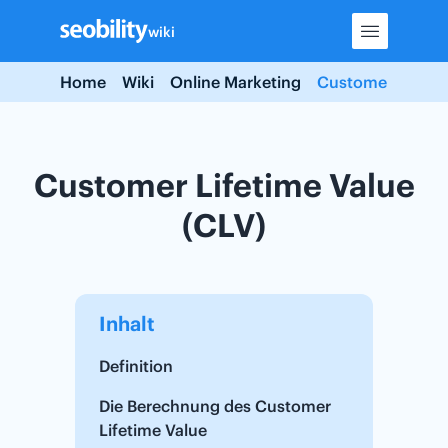
Skip
wiki
to
content
Home
Wiki
Online Marketing
Customer Lifetim
Customer Lifetime Value
(CLV)
Inhalt
Definition
Die Berechnung des Customer
Lifetime Value