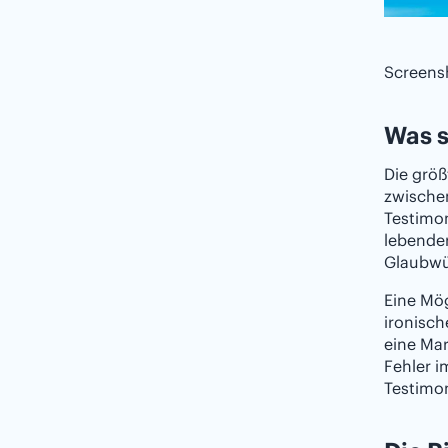
Screensh
Was s
Die größ
zwische
Testimon
lebender
Glaubwür
Eine Mög
ironisch
eine Mar
Fehler i
Testimon