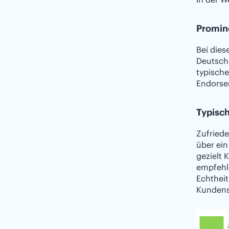
Promin
Bei die
Deutschl
typische
Endorser
Typisc
Zufriede
über ein
gezielt 
empfehl
Echtheit
Kundens