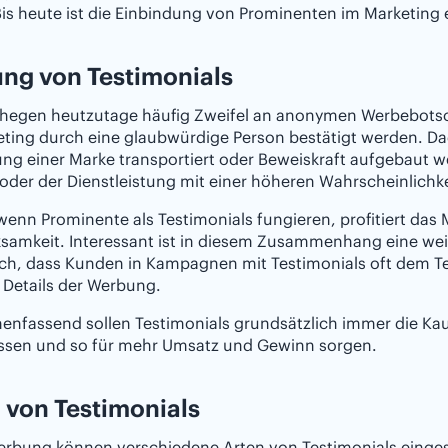
is heute ist die Einbindung von Prominenten im Marketing 
ng von Testimonials
hegen heutzutage häufig Zweifel an anonymen Werbebotscha
eting durch eine glaubwürdige Person bestätigt werden. 
ung einer Marke transportiert oder Beweiskraft aufgebaut
oder der Dienstleistung mit einer höheren Wahrscheinlichke
enn Prominente als Testimonials fungieren, profitiert das 
amkeit. Interessant ist in diesem Zusammenhang eine weit
ich, dass Kunden in Kampagnen mit Testimonials oft dem T
 Details der Werbung.
nfassend sollen Testimonials grundsätzlich immer die Ka
ussen und so für mehr Umsatz und Gewinn sorgen.
 von Testimonials
erbung können verschiedene Arten von Testimonials einges