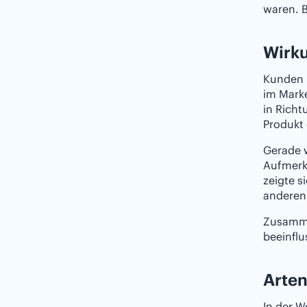
waren. B
Wirku
Kunden 
im Mark
in Richt
Produkt 
Gerade w
Aufmerks
zeigte s
anderen
Zusamme
beeinfl
Arten
In der W