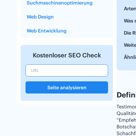
Suchmaschinenoptimierung
Arten
Web Design
Was s
Web Entwicklung
Die R
Weit
Kostenloser SEO Check
Ähnli
Seite analysieren
Defin
Testimon
Qualität
“Empfeh
Botschaf
Schachf