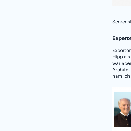
Screensh
Expert
Experte
Hipp als
war aber
Architek
nämlich