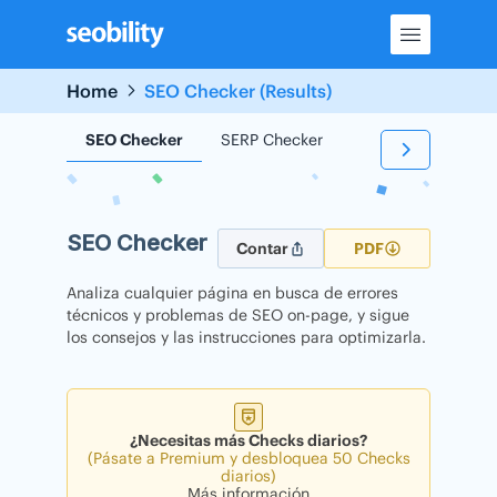
Skip
to
content
Home
SEO Checker (Results)
SEO Checker
SERP Checker
Backlink Checker
SEO Checker
Contar
PDF
Analiza cualquier página en busca de errores
técnicos y problemas de SEO on-page, y sigue
los consejos y las instrucciones para optimizarla.
¿Necesitas más Checks diarios?
(Pásate a Premium y desbloquea 50 Checks
diarios)
Más información