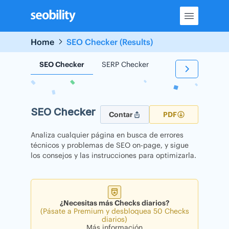
Skip
to
content
Home
SEO Checker (Results)
SEO Checker
SERP Checker
Backlink Checker
SEO Checker
Contar
PDF
Analiza cualquier página en busca de errores
técnicos y problemas de SEO on-page, y sigue
los consejos y las instrucciones para optimizarla.
¿Necesitas más Checks diarios?
(Pásate a Premium y desbloquea 50 Checks
diarios)
Más información