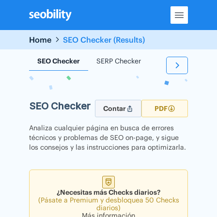
Skip
to
content
Home
SEO Checker (Results)
SEO Checker
SERP Checker
Backlink Checker
SEO Checker
Contar
PDF
Analiza cualquier página en busca de errores
técnicos y problemas de SEO on-page, y sigue
los consejos y las instrucciones para optimizarla.
¿Necesitas más Checks diarios?
(Pásate a Premium y desbloquea 50 Checks
diarios)
Más información