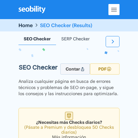
Skip
to
content
Home
SEO Checker (Results)
SEO Checker
SERP Checker
Backlink Checker
SEO Checker
Contar
PDF
Analiza cualquier página en busca de errores
técnicos y problemas de SEO on-page, y sigue
los consejos y las instrucciones para optimizarla.
¿Necesitas más Checks diarios?
(Pásate a Premium y desbloquea 50 Checks
diarios)
Más información