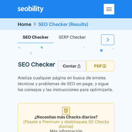
Skip
to
content
Home
SEO Checker (Results)
SEO Checker
SERP Checker
Backlink Checker
SEO Checker
Contar
PDF
Analiza cualquier página en busca de errores
técnicos y problemas de SEO on-page, y sigue
los consejos y las instrucciones para optimizarla.
¿Necesitas más Checks diarios?
(Pásate a Premium y desbloquea 50 Checks
diarios)
Más información