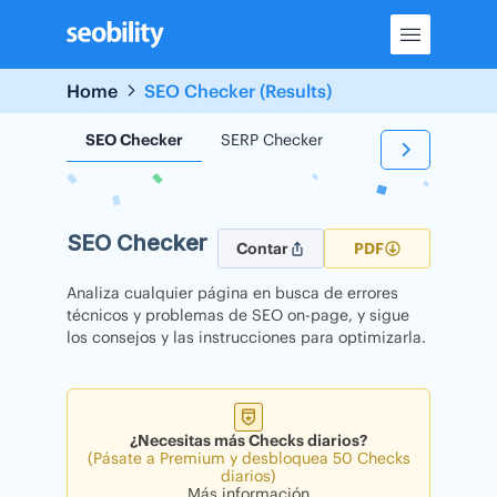
Skip
to
content
Home
SEO Checker (Results)
SEO Checker
SERP Checker
Backlink Checker
SEO Checker
Contar
PDF
Analiza cualquier página en busca de errores
técnicos y problemas de SEO on-page, y sigue
los consejos y las instrucciones para optimizarla.
¿Necesitas más Checks diarios?
(Pásate a Premium y desbloquea 50 Checks
diarios)
Más información