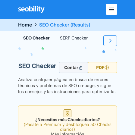
Skip
to
content
Home
SEO Checker (Results)
SEO Checker
SERP Checker
Backlink Checker
SEO Checker
Contar
PDF
Analiza cualquier página en busca de errores
técnicos y problemas de SEO on-page, y sigue
los consejos y las instrucciones para optimizarla.
¿Necesitas más Checks diarios?
(Pásate a Premium y desbloquea 50 Checks
diarios)
Más información