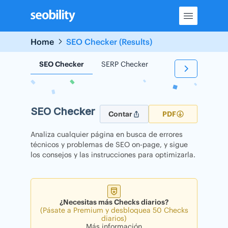
Skip
to
content
Home
SEO Checker (Results)
SEO Checker
SERP Checker
Backlink Checker
SEO Checker
Contar
PDF
Analiza cualquier página en busca de errores
técnicos y problemas de SEO on-page, y sigue
los consejos y las instrucciones para optimizarla.
¿Necesitas más Checks diarios?
(Pásate a Premium y desbloquea 50 Checks
diarios)
Más información